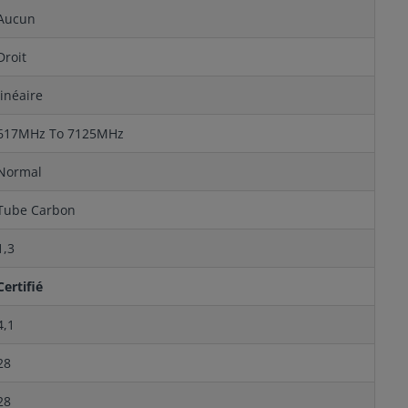
Aucun
Droit
linéaire
617MHz To 7125MHz
Normal
Tube Carbon
1,3
Certifié
4,1
28
28