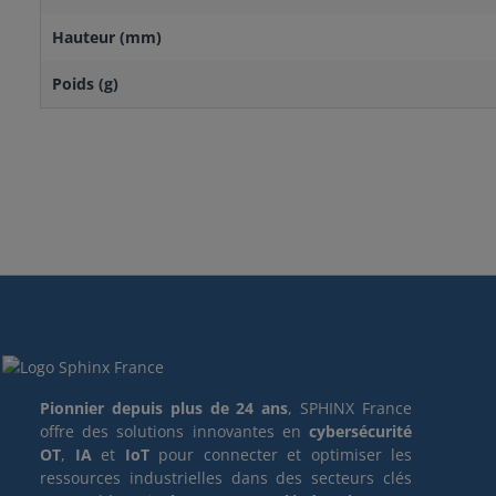
Hauteur (mm)
Poids (g)
Pionnier depuis plus de 24 ans
, SPHINX France
offre des solutions innovantes en
cybersécurité
OT
,
IA
et
IoT
pour connecter et optimiser les
ressources industrielles dans des secteurs clés