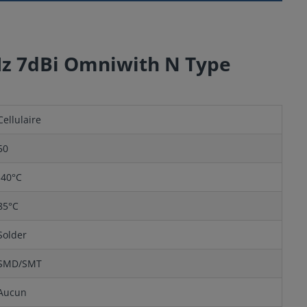
MHz 7dBi Omniwith N Type
Cellulaire
50
-40°C
85°C
Solder
SMD/SMT
Aucun