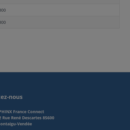
300
300
tez-nous
PHINX France Connect
2 Rue René Descartes 85600
ontaigu-Vendée