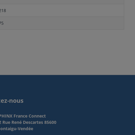
218
75
tez-nous
PHINX France Connect
2 Rue René Descartes 85600
ontaigu-Vendée