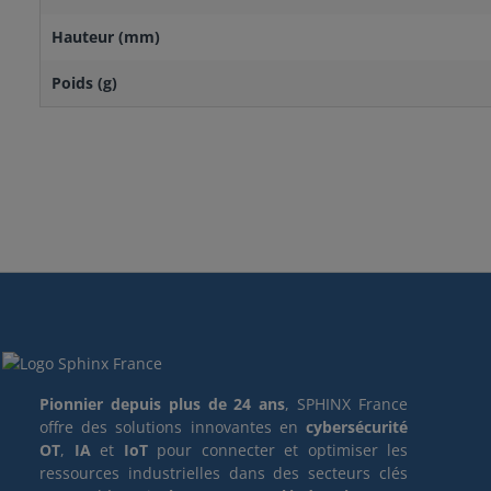
Hauteur (mm)
Poids (g)
Pionnier depuis plus de 24 ans
, SPHINX France
offre des solutions innovantes en
cybersécurité
OT
,
IA
et
IoT
pour connecter et optimiser les
ressources industrielles dans des secteurs clés