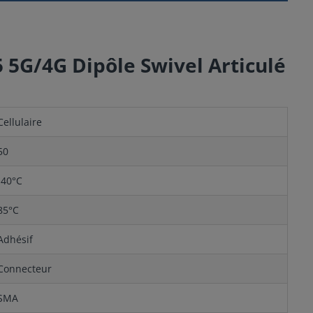
5 5G/4G Dipôle Swivel Articulé
Cellulaire
50
-40°C
85°C
Adhésif
Connecteur
SMA