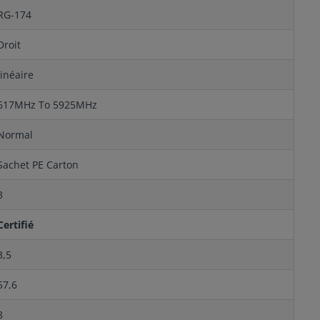
RG-174
Droit
linéaire
617MHz To 5925MHz
Normal
Sachet PE Carton
3
Certifié
3,5
57,6
8