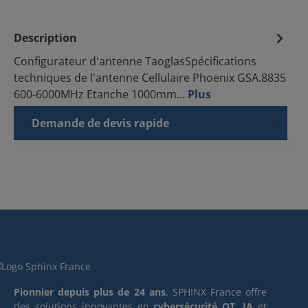
Description
Configurateur d'antenne TaoglasSpécifications
techniques de l'antenne Cellulaire Phoenix GSA.8835
600-6000MHz Etanche 1000mm…
Plus
Demande de devis rapide
Pionnier depuis plus de 24 ans
, SPHINX France offre
des solutions innovantes en
cybersécurité OT
,
IA
et