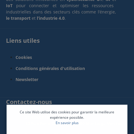
IoT
pour connecter et optimiser les ressources
industrielles dans des secteurs clés comme l’énergie,
le transport
et
l’industrie 4.0
.
Liens utiles
Cookies
Conditions générales d'utilisation
Newsletter
Contactez-nous
Ce site Web utilise des cookies pour garantir la meilleure
SPHINX France Connect
expérience possible.
En savoir plus
12 Rue René Descartes 85600 Montaigu-Vendée