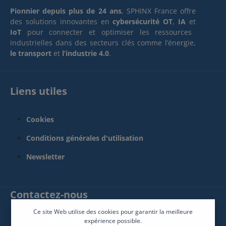
Pionnier depuis plus de 24 ans
, SPHINX France offre
des solutions innovantes en
cybersécurité OT
,
IA
et
IoT
pour connecter et optimiser les ressources
industrielles dans des secteurs clés comme l’énergie,
le transport
et
l’industrie 4.0
.
Liens utiles
Cookies
Conditions générales d'utilisation
Newsletter
Contactez-nous
Ce site Web utilise des cookies pour garantir la meilleure
SPHINX France Connect
expérience possible.