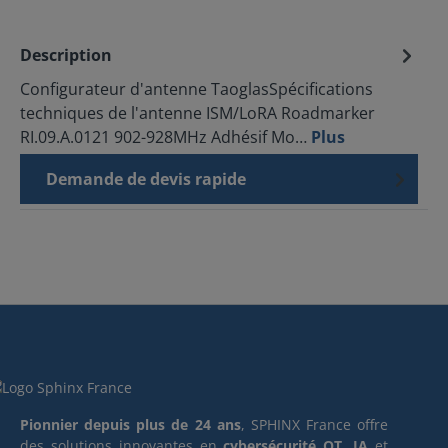
Description
Configurateur d'antenne TaoglasSpécifications
techniques de l'antenne ISM/LoRA Roadmarker
RI.09.A.0121 902-928MHz Adhésif Mo…
Plus
Demande de devis rapide
Pionnier depuis plus de 24 ans
, SPHINX France offre
des solutions innovantes en
cybersécurité OT
,
IA
et