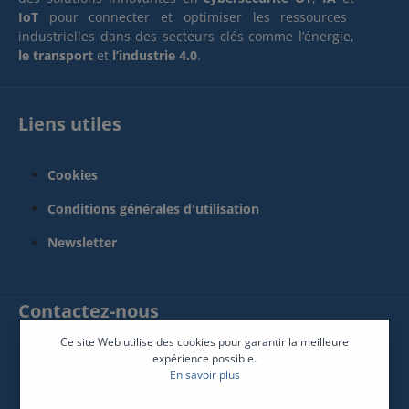
IoT
pour connecter et optimiser les ressources
industrielles dans des secteurs clés comme l’énergie,
le transport
et
l’industrie 4.0
.
Liens utiles
Cookies
Conditions générales d'utilisation
Newsletter
Contactez-nous
Ce site Web utilise des cookies pour garantir la meilleure
SPHINX France Connect
expérience possible.
En savoir plus
12 Rue René Descartes 85600 Montaigu-Vendée