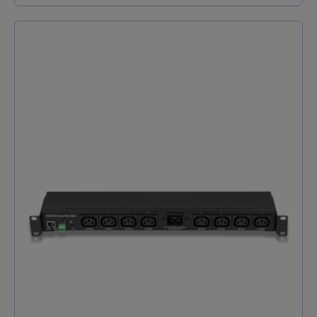
matière de distribution et de contrôle d’énergie. Cette
unité de distribution d’énergie (PDU) allie
performance, flexibilité et connectivité avancée,
idéale pour les centres de données, les salles de
serveurs, les applications domotiques ou les
installations audiovisuelles complexes. Contrôle
individuel et monitoring énergétique en temps réel
Avec ses 8 prises Schuko (Type F) métérées
individuellement, cette PDU 19" (1U) offre un suivi
précis de la consommation électrique sur chaque
sortie. Chaque prise peut être activée ou désactivée à
distance via le réseau LAN, le NETIO Cloud (hébergé
en Europe avec sécurité SSL) ou l’application mobile
NETIO Mobile 2. Parfait pour l’équilibrage de charge
ou l’optimisation énergétique dans les salles de
réunion, musées ou centres de données. Intégration
simplifiée et personnalisation avancée Grâce à son
API Open (JSON, Modbus/TCP, SNMP, MQTT-flex),
l’unité NETIO PowerPDU 8KF s’intègre facilement aux
systèmes tiers comme Crestron, Control4, BrightSign
ou RTI. Des drivers AV préconfigurés accélèrent le
déploiement dans les écosystèmes audiovisuels
professionnels. La fonction PowerUp Sequence
permet de paramétrer des délais d’allumage pour
éviter les pics électriques, tandis que l’entrée