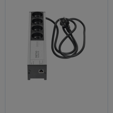
configuré avec un navigateur Web (contrôle de sortie,
mesures, paramètres de minuterie, …). Les sorties
individuelles peuvent également être contrôlées à
l'aide du service Cloud, de l'application mobile ou de
l'API ouverte (http JSON/XML, SNMP, Modbus/TCP,
Telnet, MQTT et plus).PowerBOX 4Kx est une
alimentation LAN intelligente prise sous la forme
d'une rallonge électrique. Un câble Ethernet RJ45 est
utilisé pour se connecter au réseau local. La dernière
lettre du numéro de modèle indique l'un des trois
types de prises européennes (4KF - la plupart de l'UE
(allemand Schuko), 4KE - type français, 4KG – type
britannique). Les paramètres électriques (A, W, kWh,
TPF, V, Hz) sont mesurés avec une grande précision à
chaque sortie.Chaque sortie peut être allumée et
éteinte en fonction de l'heure actuelle et jour de la
semaine. Le calendrier peut être différent pour
chaque sortie. Produit professionnelPowerBOX 4Kx
peut être utilisé pour des applications industrielles
légères. Le produit fonctionne dans une large plage
de températures, prend en charge les mises à jour du
micrologiciel sur le Web, se souvient des derniers
états de prise avant d'être mis hors tension, permet
de définir un délai de mise sous tension pour les
sorties et ses relais commutent à courant nul