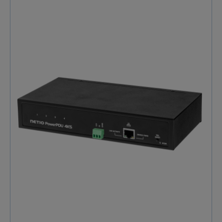
n'importe où. Le service Cloud, fourni moyennant des
frais, utilise la sécurité SSL et des serveurs en
Europe.PowerBOX 3Px peut être configuré avec un
navigateur Web (permet le contrôle de la sortie, la
connexion au Cloud, les paramètres de
communication Open API, etc.). PowerBOX 3Px est une
prise de courant intelligente IoT LAN sous la forme
d'un câble d'extension. Un câble Ethernet RJ45 est
utilisé pour se connecter au LAN.Produit
professionnelPowerBOX 3Px convient aux applications
industrielles . Le produit fonctionne dans une large
plage de températures (–20 °C à +65 °C), prend en
charge les mises à jour du micrologiciel sur le Web,
mémorise les derniers états de la prise avant d'être
éteint et ses relais commutent à tension nulle.
Applications typiques Chaque prise électrique peut
être allumée ou éteinte séparément depuis l'interface
web du produit. Les sorties peuvent être contrôlées
avec une API ouverte (JSON, Modbus/TCP, SNMP,
MQTT-flex, Telnet, ...) L'appareil peut fonctionner avec
divers tiers programmes et applications du parti
(Pilotes). Les prises de courant peuvent être
contrôlées à l'aide de l'application Mobile 2 (Android),
tant que l'application est connectée au même réseau.
Le dispositif de prises de courant peut être connecté