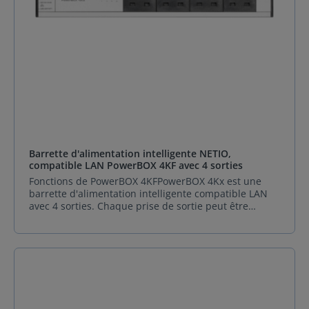
Barrette d'alimentation intelligente NETIO,
compatible LAN PowerBOX 4KF avec 4 sorties
Fonctions de PowerBOX 4KFPowerBOX 4Kx est une
barrette d'alimentation intelligente compatible LAN
avec 4 sorties. Chaque prise de sortie peut être
activée ou désactivée individuellement via l'interface
Web. L'intégration avec des systèmes tiers utilisant
divers protocoles (JSON, Modbus/TCP, SNMP, MQTT-
flex, Telnet, ...) est facile grâce à l'Open API. Les
paramètres électriques (A, W, kWh, TPF) sont mesurés
avec une grande précision à chaque sortie. Avec le
service Cloud sécurisé, les sorties peuvent être
contrôlées de n'importe où.PowerBOX 4Kx peut être