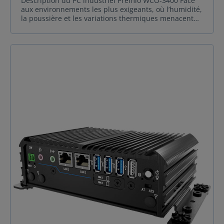
Description du PC industriel Premio WCO-3400 Face
aux environnements les plus exigeants, où l’humidité,
la poussière et les variations thermiques menacent
l’intégrité des systèmes informatiques, le PC
industriel Premio WCO-3400 se dresse comme la
solution ultime. Conçu pour les applications critiques,
il allie une robustesse à toute épreuve et une fiabilité
inébranlable, même dans les conditions les plus
extrêmes. L’alliance parfaite entre performance et
durabilité Au cœur de ce PC industriel bat un
processeur Intel® Core™ i5-7300U ou i3-7100U,
offrant la puissance de calcul nécessaire pour gérer
vos applications les plus demandées sans
compromis. Mais sa véritable force réside dans son
incroyable résistance. Bénéficiant des certifications
IP65 et IP67, son boîtier entièrement étanche et anti-
poussière le rend imperméable aux projections d’eau,
aux nettoyages intensifs et aux atmosphères
poussiéreuses. Polyvalence et adaptation sur mesure
Grâce à ses entrées/sorties modulaires et flexibles, ce
PC industriel Premio WCO-3400 s’adapte à vos
besoins spécifiques. Il est la pierre angulaire idéale
pour une multitude d’applications françaises
exigeantes : Agroalimentaire : Résistant aux lavages
haute-pression dans les salles de transformation.