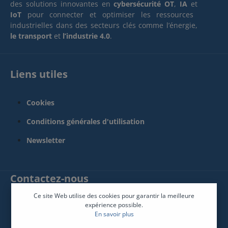
des solutions innovantes en
cybersécurité OT
,
IA
et
IoT
pour connecter et optimiser les ressources
industrielles dans des secteurs clés comme l’énergie,
le transport
et
l’industrie 4.0
.
Liens utiles
Cookies
Conditions générales d'utilisation
Newsletter
Contactez-nous
Ce site Web utilise des cookies pour garantir la meilleure
SPHINX France Connect
expérience possible.
En savoir plus
12 Rue René Descartes 85600 Montaigu-Vendée