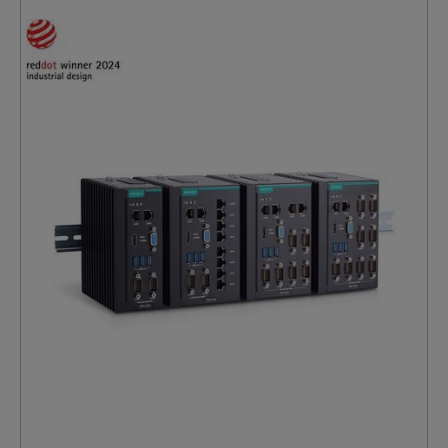
industrielles, assurant un gain d’espace et une
installation simplifiée. Grâce à sa connectivité
avancée, ce PC industriel Fanless dispose de jusqu’à 8
ports série RS-232/422/485 et 10 ports Gigabit
Ethernet, permettant une communication fluide avec
divers équipements industriels. Ses interfaces sont
idéalement positionnées à l’avant et à l’arrière pour
un accès rapide et une extension simplifiée. De plus,
son double stockage CFast et SD garantit une
flexibilité optimale pour l’enregistrement et la gestion
des données. Conçu pour les environnements
extrêmes, Moxa DRP-C100 supporte une large plage
de températures de -30 à 60°C, garantissant un
fonctionnement fiable même dans les conditions les
plus sévères. Son design fanless élimine les risques
liés à la poussière et aux vibrations, prolongeant ainsi
la durée de vie du système. Pour une sécurité
renforcée, il intègre un module TPM 2.0, assurant une
protection avancée contre les accès non autorisés.
Idéal pour les applications industrielles exigeantes, le
PC industriel Moxa DRP-C100 combine performance,
durabilité et polyvalence. Disponible chez Sphinx
France, il représente la solution idéale pour les
entreprises cherchant un PC Fanless haute fiabilité
adapté aux environnements critiques. Spécification