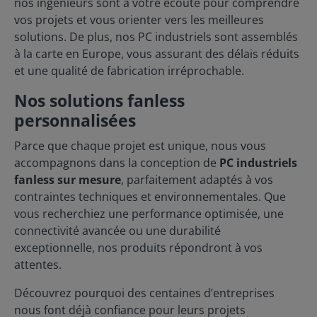
nos ingénieurs sont à votre écoute pour comprendre
en option Optionnel Préinstallé Moxa V3408-TL7-W-
vos projets et vous orienter vers les meilleures
CT-T Intel® Core™ i7-1185G7E 16 GB 128 GB
solutions. De plus, nos PC industriels sont assemblés
Optionnels 8 1 préinstallée, 1 en option Optionnel
Préinstallé Moxa V3404-TL3-W-CT-T Intel® Core™ i3-
à la carte en Europe, vous assurant des délais réduits
1115G4E 16 GB 128 GB Optionnels 4 1 préinstallée, 1
et une qualité de fabrication irréprochable.
en option Optionnel Préinstallé
Nos solutions fanless
personnalisées
Parce que chaque projet est unique, nous vous
accompagnons dans la conception de
PC industriels
fanless sur mesure
, parfaitement adaptés à vos
contraintes techniques et environnementales. Que
vous recherchiez une performance optimisée, une
connectivité avancée ou une durabilité
exceptionnelle, nos produits répondront à vos
attentes.
Découvrez pourquoi des centaines d’entreprises
nous font déjà confiance pour leurs projets