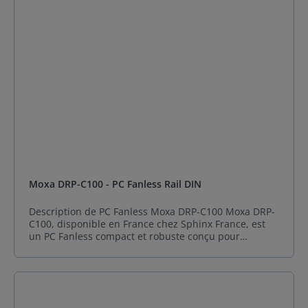
Moxa DRP-C100 - PC Fanless Rail DIN
Description de PC Fanless Moxa DRP-C100 Moxa DRP-
C100, disponible en France chez Sphinx France, est
un PC Fanless compact et robuste conçu pour
répondre aux exigences des environnements
industriels modernes. Doté d’un processeur Intel®
Celeron®, Core™ i5 ou i7, il offre des performances
optimisées pour les applications OT et IT. Son format
Rail DIN facilite l’intégration dans les armoires