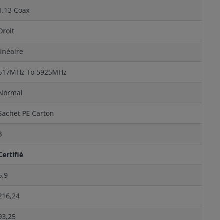
1.13 Coax
Droit
linéaire
617MHz To 5925MHz
Normal
Sachet PE Carton
3
Certifié
5,9
216,24
93,25