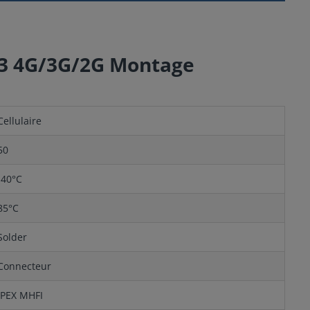
413 4G/3G/2G Montage
Cellulaire
50
-40°C
85°C
Solder
Connecteur
IPEX MHFI