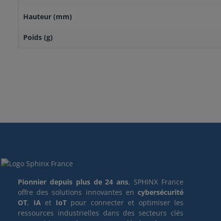
Hauteur (mm)
Poids (g)
Pionnier depuis plus de 24 ans
, SPHINX France
offre des solutions innovantes en
cybersécurité
OT
,
IA
et
IoT
pour connecter et optimiser les
ressources industrielles dans des secteurs clés