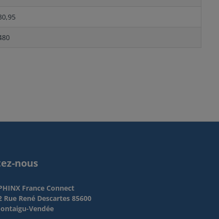
30,95
480
tez-nous
PHINX France Connect
2 Rue René Descartes 85600
ontaigu-Vendée