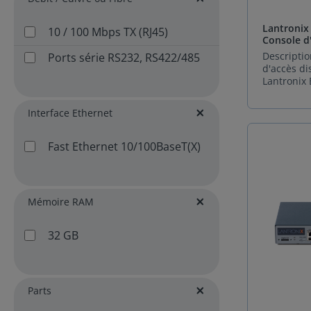
Lantronix
10 / 100 Mbps TX (RJ45)
Console d'
OOB
Descripti
Ports série RS232, RS422/485
d'accès d
Lantronix
Découvrez
7500, une 
Interface Ethernet
distant O
révolutio
pour assur
Fast Ethernet 10/100BaseT(X)
des activit
sécurisée
infrastruc
entreprise
Mémoire RAM
succursale
distants et
environne
32 GB
comme les
automatiq
de télépho
allie comp
Parts
performan
robustesse