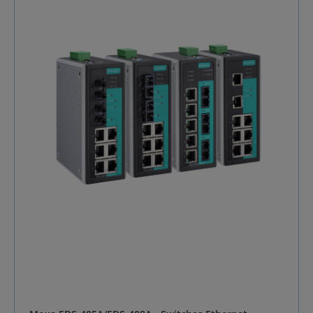
technologie brevetée Turbo Ring, déployable en un
clin d'œil via ses commutateurs physiques ou son
interface web intuitive, Moxa EDS-405A-PTP assure
une reconvergence ultrarapide (<20 ms) en cas de
défaut, éliminant tout risque de panne coûteuse. Ce
Switch industriel manageable excelle par sa
polyvalence et son intelligence. Il supporte
nativement les protocoles majeurs que sont
EtherNet/IP, Modbus TCP et PROFINET, s'intégrant
parfaitement dans tout écosystème automatisé. Pour
une gestion optimisée, il déploie des fonctions
avancées de sécurité (VLAN 802.1Q, SNMPv3), de
priorisation du trafic (QoS) et de supervision proactive
(RMON, miroir de port). Le contrôle de bande
passante par port prévient tout engorgement
imprévisible, renforçant le déterminisme du réseau.
Idéal pour l'agroalimentaire, la manutention
automatisée ou les infrastructures critiques, le Switch
Ethernet manageable Moxa EDS-405A-PTP est le
garant d'une connectivité industrielle fiable,
sécurisée et performante. Spécification du Switch
Ethernet Moxa EDS-405A-PTP Caractéristiques
Détails Interfaces 5 ports 10/100BaseT(X) (RJ45), auto-
négociation, auto MDI/MDI-X Port console RS-232
(RJ45) DIP switch pour Turbo Ring/Master/Coupler