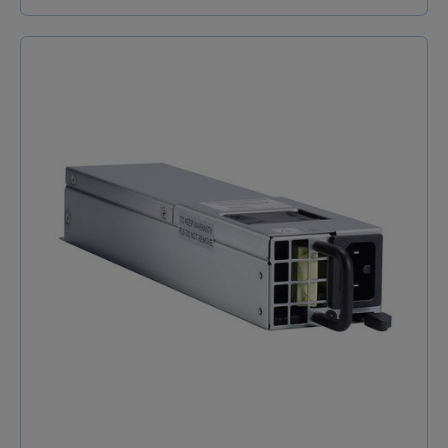
manageables de nouvelle génération conçus pour
répondre aux défis croissants des réseaux industriels
modernes. Grâce à une combinaison de
fonctionnalités avancées, de sécurité renforcée et de
design intuitif, ces équipements assurent une
résilience réseau optimale pour accompagner la
transformation numérique de vos infrastructures.
Des fonctionnalités innovantes Équipée de la version
4.0 du firmware MX-NOS, la série Moxa EDS-
4000/G4000 intègre des améliorations majeures :
Sécurité renforcée : DHCP Snooping pour prévenir les
attaques réseau. Gestion des vulnérabilités et
conformité IEC 62443-4-2. Diagnostic avancé :
Surveillance via port mirroring RSPAN. Vérification
personnalisée des fibres optiques. Réseau évolutif :
Support des protocoles industriels Modbus TCP,
EtherNet/IP, et PROFINET. Synchronisation précise
avec IEEE 1588 PTP. Redondance réseau grâce au
protocole MRP. Un Firmware puissant : MX-NOS
Version 4.0 Le MX-NOS est une plateforme évolutive,
pensée pour les Switches Ethernet de nouvelle
génération de Moxa. Elle offre : Expérience utilisateur
intuitive grâce à une interface unifiée. Mises à jour
régulières pour garantir la sécurité et la qualité des
fonctionnalités tout au long de la durée de vie des