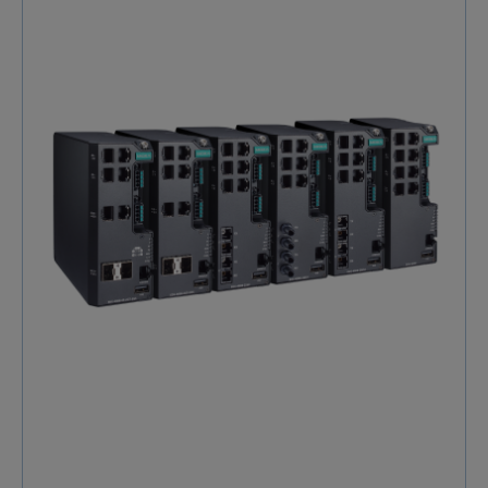
Ethernet, Moxa EDS-518E s'adapte avec une agilité
remarquable à l'architecture de votre réseau. Ce
commutateur est spécialement conçu pour résister
aux conditions sévères rencontrées dans les secteurs
du maritime, du ferroviaire, de l'énergie ou de
l'automatisation industrielle. Au cœur de la
performance et de la sécurité : Résilience maximale :
Les technologies de redondance brevetées Turbo
Ring et Turbo Chain (inférieures à 20 ms de
recouvrement), associées aux protocoles
RSTP/STP/MSTP, garantissent une continuité de
service parfaite pour votre épine dorsale réseau.
Gestion avancée et sécurisée : Un ensemble complet
de fonctionnalités managées est à votre disposition :
VLANs, QoS, mirroring de ports, gestion de bande
passante et sécurité renforcée par la fonction « Lock
Port » contre les accès non autorisés. Vision et
contrôle complets : La fonction exclusive Fiber Check™
offre un diagnostic temps réel de l’état de vos liaisons
fibre, tandis que la prise en charge des protocoles
industriels majeurs (EtherNet/IP, PROFINET, Modbus
TCP) assure une intégration et une supervision
transparentes. Maintenance simplifiée : L'utilisation
de l'ABC-02-USB permet une sauvegarde, une
restauration et des mises à niveau de firmware en