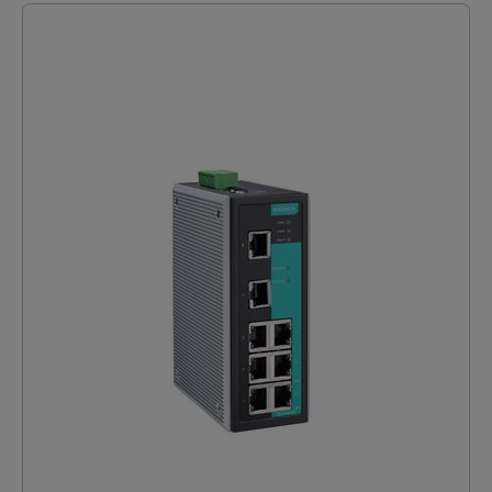
industriel Moxa EDS-510E a été conçu pour répondre
à cette exigence. Bien plus qu'un simple
commutateur, il est le pilier robuste qui sécurise et
fluidifie les communications dans vos applications
d'automatisation industrielle, de contrôle de
procédés ou de gestion du trafic. L'agilité Gigabit au
service de la robustesse Moxa EDS-510E se distingue
par son architecture réseau pensée pour l'efficacité.
Avec ses 3 ports Gigabit, il offre une flexibilité
remarquable pour créer une redondance de type
Turbo Ring ultra-rapide et établir des liaisons
montantes performantes. Cette capacité garantit un
réseau résilient, minimisant les interruptions et
assurant la pérennité de vos flux de données les plus
sensibles. Une gestion simplifiée, un contrôle
renforcé Gérer un réseau industriel ne doit pas être
un casse-tête. C'est pourquoi ce commutateur gigabit
intègre une gamme étendue de protocoles
(EtherNet/IP, PROFINET, Modbus TCP) pour une
supervision unifiée de vos équipements. Grâce à des
fonctionnalités avancées comme le VLAN, la qualité
de service (QoS) et la gestion de bande passante,
vous optimisez les performances et le déterminisme
de votre réseau. La sécurité et la maintenance
proactive sont également au cœur de sa conception.