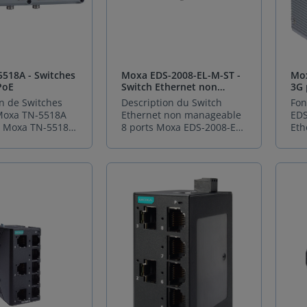
tion critiques,
Avec ses ports Fast
ext
1588 PTP.
synchronisation
La 
environnements
Ethernet, Moxa TN-5300A
Eth
e réseau grâce
temporelle d'une extrême
per
xigeants. Conçu
offre une performance
Mo
e MRP. Un
précision. Couplée à une
à c
ement pour la
optimale pour vos
12 
puissant : MX-
conception robuste
le 
(G)4000, ce
applications
8 p
on 4.0 Le MX-
certifiée IEC 61850-3
déc
alimentation
industrielles.Le Switch
Eth
ne plateforme
Édition 2 Classe 2, ce
mai
518A - Switches
Moxa EDS-2008-EL-M-ST -
Mox
lexibilité
industriel 5 ou 8 ports
sta
 pensée pour les
commutateur industriel
dis
PoE
Switch Ethernet non
3G 
ion inégalée. Il
Moxa TN-5300A est doté
dél
Ethernet de
est bâtie pour résister aux
de 
manageable 8 ports
IEE
ntelligemment à
de capacités avancées,
por
n de Switches
Description du Switch
Fon
génération de
environnements les plus
cri
Eth
astructure
prenant en charge les
sim
Moxa TN-5518A
Ethernet non manageable
EDS
offre :
exigeants. Une gestion
d'u
Gig
 existante,
normes IEEE
cam
 Moxa TN-5518A,
8 ports Moxa EDS-2008-EL-
Eth
 utilisateur
intelligente et sécurisée de
red
 une large
802.3/802.3u/802.3x, avec
san
 Ethernet PoE
M-ST Le Switch non
Gig
grâce à une
votre réseau Avec ses 8
con
tensions
des vitesses de 10/100M et
dis
e conçu pour
manageable Moxa EDS-
P51
unifiée. Mises à
ports 100/1000BaseT(X) ou
ing
 12, 24 ou 48 VDC
une détection automatique
et 
aux exigences
2008-EL-M-ST appartenant
sta
ières pour
slots SFP, et ses 2 ports SFP
rép
 continu, ainsi
MDI/MDI-X. Que vous ayez
de 
igoureuses des
à la série Moxa EDS-2008-
Eth
 sécurité et la
dédiés PRP/HSR, le Switch
ind
u 220 VDC/VAC.
besoin de 5 ou 8 ports, ce
à 7
ements
EL, est conçu pour les
10/
s fonctionnalités
Ethernet manageable
Opt
valence vous
commutateur non
opé
 et ferroviaires.
applications nécessitant
(Po
ng de la durée de
Moxa PT-G510 offre une
d'a
 déployer vos
manageable constitue une
fac
ustesse, fiabilité
des connexions Ethernet
Gig
quipements.
flexibilité de connexion
l'a
Moxa dans
solution économique et
hum
mances
industrielles simples. Avec
swi
é aux standards
totale. Sa suite complète
fle
ent tous les
efficace pour votre réseau
ext
s, ce switch est
ses 8 ports cuivre
fou
4-1, assurant la
de protocoles de
sér
industriels – des
Ethernet industriel.Conçu
con
al pour vos
10/100M, il offre une
wat
n des systèmes
redondance (MRP, STP,
pou
e contrôle en
pour fonctionner dans des
con
s critiques, qu’il
grande polyvalence
por
RSTP) renforce encore la
ind
tes distants avec
conditions extrêmes, Moxa
pul
e matériel
d'utilisation dans
d'a
oxa EDS-
résilience du réseau. Il se
Spé
s d'énergie
TN-5300A supporte une
lar
installations en
différents secteurs
con
sez vos
distingue également par
l’a
– sans souci de
plage de températures
con
ie ou de tout
industriels.Ce Switch
cam
dustriels
son analyseur GOOSE
300 Caté