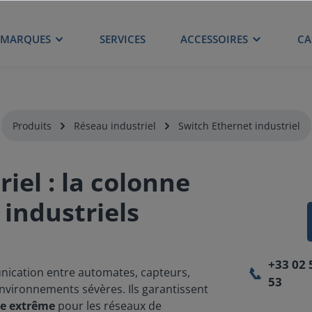
MARQUES
SERVICES
ACCESSOIRES
CA
Produits
Réseau industriel
Switch Ethernet industriel
iel : la colonne
 industriels
+33 02 
📞
ication entre automates, capteurs,
53
nvironnements sévères. Ils garantissent
ce extrême
pour les réseaux de