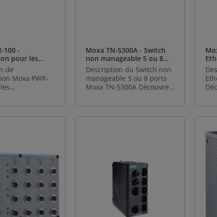
 réseau optimale
en matière de redondance
et 
mpagner la
L’essence même du Moxa
ini
ation numérique
PT-G510 réside dans son
pou
rastructures. Des
support natif des
plu
lités innovantes
protocoles PRP (Parallel
d'a
 la version 4.0
Redundancy Protocol) et
swa
-100 -
Moxa TN-5300A - Switch
Mox
re MX-NOS, la
HSR (High-availability
une
ion pour les
non manageable 5 ou 8
Eth
a EDS-
Seamless Redundancy).
rem
Moxa EDS-
ports
n de
Description du Switch non
Des
0 intègre des
Ces technologies de pointe
300
ation Moxa PWR-
manageable 5 ou 8 ports
Eth
ons majeures :
éliminent toute possibilité
pla
les
Moxa TN-5300A Découvrez
Déc
forcée : DHCP
d'interruption en assurant
(10
tures réseaux où
le Switch non manageable
Eth
pour prévenir les
une redondance parfaite
VDC
ité de service est
5 ou 8 ports Moxa TN-
int
éseau. Gestion
et un temps de
tou
iable, le module
5300A, une solution idéale
rep
abilités et
recouvrement nul. Votre
éle
ation PWR-100
pour vos besoins en
env
 IEC 62443-4-2.
réseau reste opérationnel
lar
switches Moxa
réseau industriel. Conçu
exi
 avancé :
en toute circonstance,
tem
et EDS-G4000
spécifiquement pour
Ser
ce via port
sans la plus petite micro-
fon
xcellence et la
résister aux
ult
 RSPAN.
coupure. Précision
une
 Bien plus qu'une
environnements les plus
app
on personnalisée
temporelle et durabilité
mêm
mentation, ce
exigeants, ce Switch utilise
(ma
 optiques.
inégalée Pour les
amb
 la pierre
des connecteurs M12
inf
 : Support
applications où chaque
L'e
qui garantit
robustes qui garantissent
ind
oles industriels
microseconde compte, son
ali
nnalité
des connexions fiables,
n'e
P, EtherNet/IP,
horodatage matériel IEEE
Swi
e de vos
même en présence de
une
ET.
1588v2 PTP (Precision Time
sa 
nts de
vibrations et de chocs.
déf
ation précise
Protocol) offre une
rés