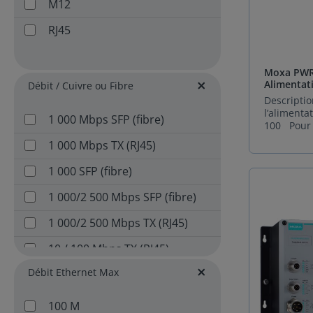
M12
résilience
pour acco
transform
RJ45
de vos inf
fonctionna
Équipée de
Moxa PWR
du firmwa
Alimentat
Débit / Cuivre ou Fibre
série Mox
Switches 
Descriptio
4000/G400
(G)4000
l’aliment
améliorati
1 000 Mbps SFP (fibre)
100 Pour 
Sécurité ren
infrastruc
Snooping 
1 000 Mbps TX (RJ45)
la continu
attaques r
non-négoc
des vulnér
1 000 SFP (fibre)
d'aliment
conformité
pour les 
Diagnostic
1 000/2 500 Mbps SFP (fibre)
EDS-4000 
Surveillan
incarne l'e
mirroring
1 000/2 500 Mbps TX (RJ45)
fiabilité.
Vérificati
simple ali
des fibres
10 / 100 Mbps TX (RJ45)
module est
Réseau évolutif
angulaire 
des protoc
Débit Ethernet Max
10/100 BASE-T (M12)
l'opératio
Modbus TC
permanent
et PROFIN
10/100/1 000 Mbps
équipeme
100 M
Synchronis