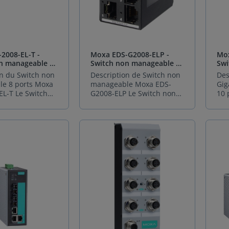
lité. Moxa PWR-
étendue allant de -40 à
ind
pérationnel
industriel permet d'activer
les
lon le principe
Check pour une
Spécif
 une transition
70°C. De plus, il respecte
501
des conditions
ou de désactiver les
et 
 Design", la
surveillance efficace des
d’ali
transparente et
toutes les exigences de la
Mox
Avec ses 8 ports
fonctions Quality of Service
lor
gre des
paquets de données et son
d’e
otégeant vos
norme EN 50155, ce qui en
une
net M12 et ses 8
(QoS) et de protection
sec
lités avancées
serveur MMS intégré,
60 
ements
fait un choix parfait pour
iné
 conformes IEEE
contre les tempêtes de
fac
Secure Boot, le
facilitant son intégration
Ten
ques contre les
les applications
Il 
f, Moxa TN-5518A
diffusion (BSP) via des
coû
'accès, et
dans les systèmes SCADA
fon
2008-EL-T -
Moxa EDS-G2008-ELP -
Mox
ns de puissance.
ferroviaires et d'autres
fon
alimentation
commutateurs DIP sur le
fou
fication des
électriques selon le
VAC
n manageable 8
Switch non manageable 8
Swi
 robuste et
environnements
ava
 W par port,
panneau extérieur. Cela
swi
s, offrant une
standard IEC 61850-90-4.
VDC
ports
man
on du Switch non
Description de Switch non
Des
éserve l'intégrité
industriels critiques. Sa
les
t d’alimenter
permet d'adapter le Switch
pol
 robuste contre
Distributeur en France Ce
sur
e 8 ports Moxa
manageable Moxa EDS-
Gig
 du Switch,
conception robuste assure
VLA
ment des
aux besoins spécifiques de
fib
lifiez
Switch Ethernet
Car
EL-T Le Switch
G2008-ELP Le Switch non
10 
solution
une protection contre les
ren
 tels que
chaque application.Le
des
on et
manageable Moxa PT-G510
Poi
geable Moxa
manageable Moxa EDS-
ML 
 professionnelle
surcharges, les inversions
802
, points d’accès
boîtier métallique robuste
de 
 Design
est distribué en exclusivité
d’a
L-T, issu de la
G2008-ELP est un
man
Pour sécuriser
de polarité et les courants
des
u systèmes de
du Moxa EDS-2008-EL-M-
con
1% plus fin,
en France par Sphinx
Lim
a EDS-2008-EL,
équipement industriel
EDS
x industriels
d'appel.En outre, les
(Et
tion. Ses
ST le rend parfaitement
imm
 les armoires à
France, votre partenaire de
Tem
ne solution
fiable et robuste conçu
sol
alimentation
modèles PoE de TN-5308A
Opt
s circulaires
adapté aux
Les
ité. Outil de
confiance pour les
fon
 économique pour
pour des applications
Eth
witches de
fournissent jusqu'à 30
inf
garantissent des
environnements
pre
ion réseau
solutions industrielles de
65°C
ions Ethernet
nécessitant une
per
périeure, faites
watts par port, avec un
fia
tables, même en
industriels les plus
fon
MXview One) pour
haute technologie.
571 
environnements
connectivité Ethernet
les
à l'expertise de
budget total de puissance
séc
e vibrations,
exigeants. De plus, une
ges
n efficace.
Spécification du Switch
Tel
s. Avec ses 8
simple et efficace. Ce
ind
ance,
PoE de 50.2 Watts, faisant
sou
ariations
connexion fibre optique
sér
alimentation
Ethernet Moxa PT-G510
00M en cuivre, il
Switch, doté de 8 ports
de 
r officiel des
de ce Switch une
plu
s importantes
(multimode ST) peut être
spé
s (12/24/48 VDC
Caractéristiques Détails
e gestion
Gigabit Ethernet, est idéal
et 
Moxa. Investissez
excellente option pour
Fra
75 °C). Conforme
sélectionnée pour une
les
0 VDC/VAC) pour
Interface Ethernet
 des réseaux. Sa
pour les environnements
10/
silience. Optez
alimenter vos dispositifs
exc
e EN 50155, ce
transmission de données
d'a
à différents
Ethernet cuivre (RJ45) : 8
uality of Service
industriels où la
100
odule
tout en assurant une
par
ustriel supporte
sécurisée sur de longues
séc
. Accélérez
ports (8GTX) / 4 ports
a protection
performance et la fiabilité
Swi
ation Moxa PWR-
connectivité fiable. Optez
pou
plage
distances.Avec son
sur
ence OT/IT :
(4GTX4GSFP) Ethernet fibre
 tempêtes de
sont primordiales. Son
ada
fication de
pour Moxa TN-5300A -
ind
tion tension
alimentation 12/24/48 VDC,
sys
 PoE compatibles
(SFP) : 10 ports (8GSFP) / 6