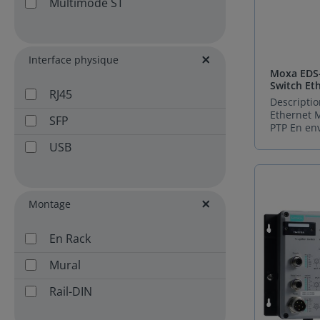
Multimode ST
diffusion 
l’aliment
continue (
802.3bt p
être activ
100 Module Modèles
intègre de
applicati
désactivée
Tension d’
avancées 
en énergie
commutate
Tension f
réseau (Tu
jusqu'à 2
ainsi une f
(V) Courant (A) Entrées
recovery 
répondre 
Interface physique
optimale s
Dimensions (mm
continuité
croissant
Moxa EDS-
réseau.Ro
PoE PWR-100-LV -LV/-LV-T
optimale. 
passante.
Switch Et
fiabilité 
RJ45
12/24/48 9,6–60 1,50–0,40
proactive 
manageabl
de foncti
Descriptio
industrie
(12–48 V) Double
(TACACS+,
étendues (
Ethernet 
résister a
SFP
redondante 103 x 98 x
QoS) et la 
redondanc
PTP En en
industriel
142 Non PWR-105-HV-I -
d’intégrat
récupérat
industriel
Moxa EDS-
HV/-HV-T 110/220 DC/AC
USB
panneau ou
ms. Une gamme complète
la fiabilit
doté d'un 
88–300 VD
font une s
pour chaque 
non négoci
métallique
0,30–0,20 Simple 103 x 98 x
polyvalent
Moxa EDS-4008 M
Ethernet 
compact. I
39,9 215 Non PWR-101-LV-
pour l’exc
4009 Moxa EDS-4012 Moxa
Moxa EDS
plages de
BP-I -LVA/-LVA-T 48 44–57
industriel
EDS-4014 Moxa EDS-G4008
Montage
incarne ce
standard d
5,42 Double redondante
distribué 
Moxa EDS-G4
Conçu spé
avec une v
103 x 98 x 39,9
Sphinx Fra
EDS-G4014 Supports P
pour les a
températu
PWR-103-LV-VB-I
En Rack
partenaire
Oui - Oui - - Oui - 10/100
critiques
(-40 à 75°
T 12/24/48 12–57 7,46/4,27
pour les s
FE jusqu'à 8 ports 9 ports 8
5 ports es
environne
(12/48 V) Double
haut de 
Mural
ports 8 ports - - - GbE
simple con
exigeants.
redondante 103 x 98 x
Spécificat
jusqu'à 4 ports - 
pilier inte
montage su
244 Oui
Ethernet
Rail-DIN
ports 8 ports jusqu'à 12
de votre i
son alimen
Caractéristiqu
ports 8 ports
Son essenc
VDC, ce Sw
Interface Ethe
Températ