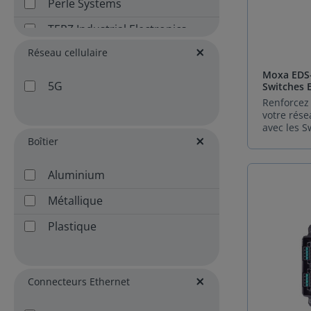
Perle Systems
TERZ Industrial Electronics
Réseau cellulaire
Moxa EDS-
5G
Switches 
manageab
Renforcez 
votre rése
avec les 
EDS-4000/
Boîtier
Moxa EDS
propose d
Aluminium
Ethernet 
nouvelle 
Métallique
conçus po
défis croi
Plastique
réseaux in
modernes.
combinais
fonctionna
de sécurit
Connecteurs Ethernet
design intu
équipemen