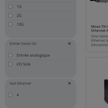
communica
avec IEEE 
10/100/1000 BASE-T (M12)
dans les 
Redondanc
1G
les plus e
au protocol
100 / 1 000 SFP (fibre)
spécifiqu
Firmware 
2G
série EDS-
NOS Versi
100 / 1000-TX (RJ45)
module d'
NOS est u
10G
Moxa TN-5
offre une f
évolutive,
Ethernet 
d'installat
100 Mbps FX (fibre)
Switches 
s'adapte i
Descriptio
nouvelle 
votre infr
1000 BaseX
Ethernet 
Moxa. Elle 
Entrée Sortie I/O
électrique
Découvrez
Expérience
acceptant
E/S Digitale
un Switch
intuitive 
gamme de 
manageabl
interface 
Entrée analogique
d'entrée :
répondre 
Fast Ethernet
jour régul
en courant
les plus r
garantir la
I/O Sink
que 110 o
environn
Gigabit
qualité de
Cette poly
industriels
tout au lo
permet de
Alliant rob
vie des é
Gigabit
Switches 
et perfor
Conformit
pratiquem
Fast Ethernet
supérieure
IEC 62443-
Port Ethernet
scénarios 
l’allié idé
protectio
armoires d
application
critiques. Pourquoi Choisir
Port USB
4
24V aux si
s’agisse d
la Série M
des source
roulant, d’
4000/G4000 ? Sécuri
Ports série RS232, RS422/485
variables 
bord de vo
réseaux in