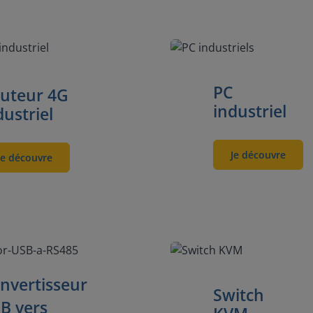
PC
uteur 4G
industriel
dustriel
Je découvre
Je découvre
nvertisseur
Switch
B vers