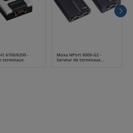
t 6100/6200 -
Moxa NPort 6000-G2 -
e terminaux
Serveur de terminaux
sécurisé
s
pour tous
Accompagnement
personnalisé
et
expérience
reconnue