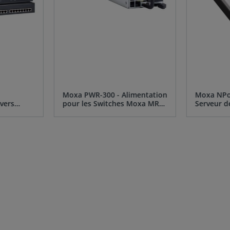
Moxa PWR-300 - Alimentation
Moxa NPor
vers
pour les Switches Moxa MRX-
Serveur d
G4000/Q4000
de 24 ans
d'expérience
Plus de 12 000 référence
vos besoins