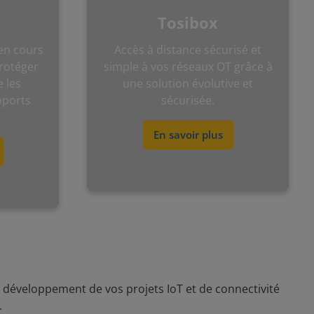
Tosibox
en cours
Accès à distance sécurisé et
protéger
simple à vos réseaux OT grâce à
 les
une solution évolutive et
pports
sécurisée.
En savoir plus
développement de vos projets IoT et de connectivité
.