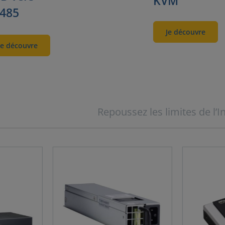
KVM
485
Je découvre
Je découvre
Repoussez les limites de l’I