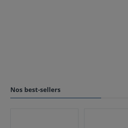
Shop now
Shop now
Headp
Nos best-sellers