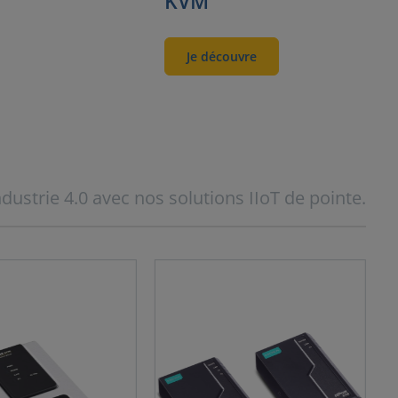
KVM
Je découvre
ndustrie 4.0 avec nos solutions IIoT de pointe.