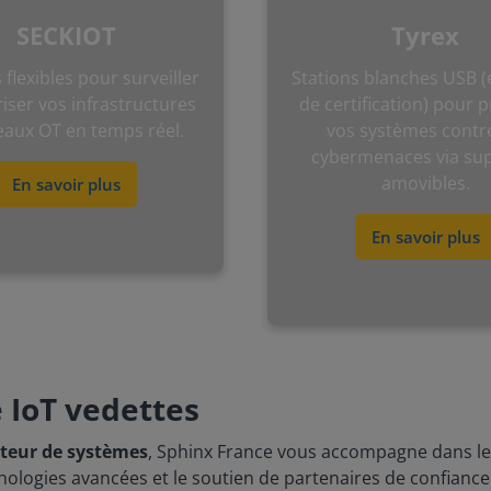
SECKIOT
Tyrex
s flexibles pour surveiller
Stations blanches USB (
riser vos infrastructures
de certification) pour 
eaux OT en temps réel.
vos systèmes contre
cybermenaces via su
amovibles.
En savoir plus
En savoir plus
 IoT vedettes
ateur de systèmes
, Sphinx France vous accompagne dans le 
nologies avancées et le soutien de partenaires de confiance