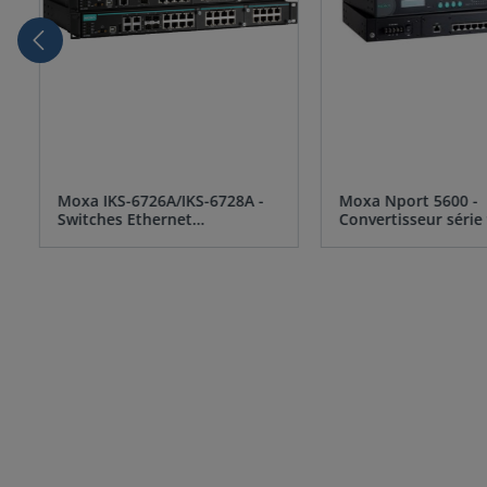
Moxa IKS-6726A/IKS-6728A -
Moxa Nport 5600 -
Switches Ethernet
Convertisseur série 
manageables
Ethernet
Votre partenaire unique pour
Plus 
l'Internet Industriel des Objets