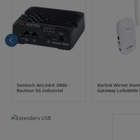
Semtech AirLink® XR60 -
Kerlink Wirnet iFemt
Routeur 5G industriel
Gateway LoRaWAN 
Je découvre