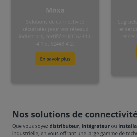
Moxa
Solutions de connectivité
Logiciel
sécurisées pour vos réseaux
et sécu
industriels, certifiées
IEC 62443-
et rés
4-1 et
62443-4-2.
En savoir plus
Nos solutions de connectivité
Que vous soyez
distributeur
,
intégrateur
ou
install
industrielle, en vous offrant une large gamme de tech