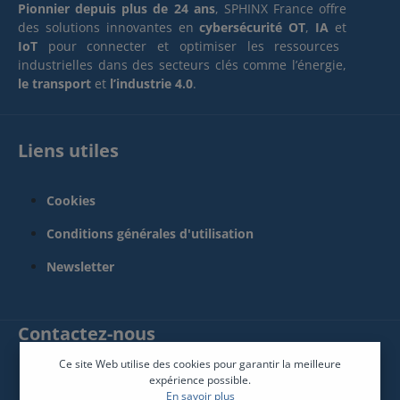
Pionnier depuis plus de 24 ans
, SPHINX France offre
des solutions innovantes en
cybersécurité OT
,
IA
et
IoT
pour connecter et optimiser les ressources
industrielles dans des secteurs clés comme l’énergie,
le transport
et
l’industrie 4.0
.
Liens utiles
Cookies
Conditions générales d'utilisation
Newsletter
Contactez-nous
Ce site Web utilise des cookies pour garantir la meilleure
SPHINX France Connect
expérience possible.
En savoir plus
12 Rue René Descartes 85600 Montaigu-Vendée