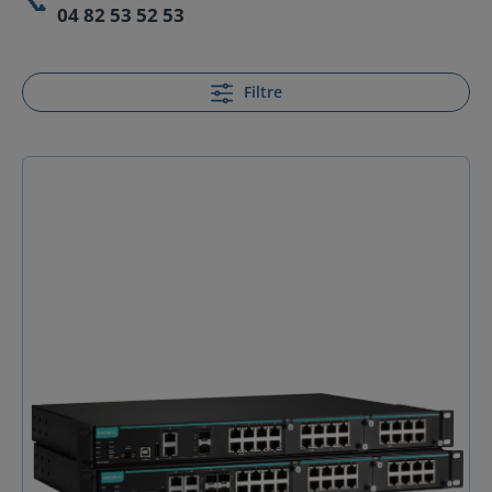
📞
04 82 53 52 53
Filtre