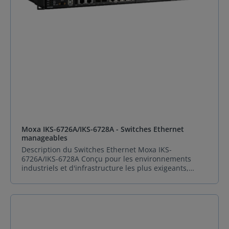
Moxa IKS-6726A/IKS-6728A - Switches Ethernet
manageables
Description du Switches Ethernet Moxa IKS-
6726A/IKS-6728A Conçu pour les environnements
industriels et d'infrastructure les plus exigeants,
Moxa IKS-6726A/IKS-6728A incarnent l'excellence en
matière de Switches Ethernet manageables. Ces
équipements offrent une fiabilité inégalée pour
sécuriser les communications dans des applications
vitales telles que les systèmes de contrôle de trafic,
les solutions maritimes ou les réseaux de