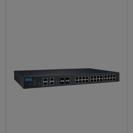
d'applications. La série MDS-G4000-L3 très compacte
est conçue pour répondre aux exigences changeantes
du réseau, assurant une installation et une
maintenance sans effort, et dispose d'une conception
de module remplaçable à chaud qui vous permet de
changer ou d'ajouter facilement des modules sans
éteindre le switch ou interrompre les opérations du
réseau. Les multiples modules Ethernet (RJ45, SFP et
PoE+) et les blocs d'alimentation (24/48 VDC, 110/220
VAC/VDC) offrent une flexibilité encore plus grande
ainsi qu'une adéquation aux différentes conditions de
fonctionnement, offrant une adaptabilité plate-forme
Gigabit complète qui offre la polyvalence et la bande
passante nécessaires pour servir de switch Ethernet
d'agrégation/périphérie. Dotés d'une conception
compacte qui s'adapte aux espaces confinés, de
plusieurs méthodes de montage et d'une installation
de module pratique sans outil, les switchs de la série
MDS-G4000–L3 permettent un déploiement polyvalent
et sans effort sans avoir besoin d'ingénieurs
hautement qualifiés. Avec plusieurs certifications
industrielles et un boîtier très durable, la série MDS-
G4000 peut fonctionner de manière fiable dans des
environnements difficiles et dangereux tels que les
sous-stations électriques, les sites miniers, les STI et