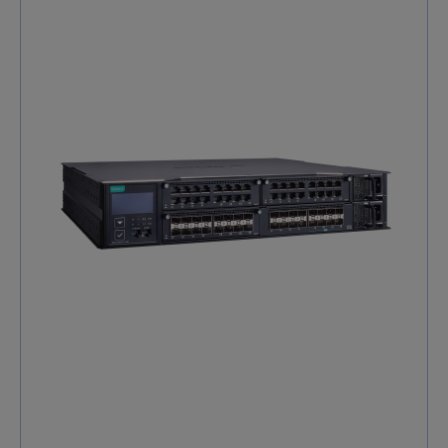
surveillance. Moxa IKS-6726A se distingue par son
backbone Gigabit et Fast Ethernet, supportant des
topologies en anneau redondant pour une continuité
de service absolue. Ses alimentations électriques
duales et isolées (24/48 VDC ou 110/220 VAC)
garantissent une résilience à toute épreuve et
simplifient le câblage. Son design modulaire offre une
flexibilité exceptionnelle pour planifier votre réseau.
Pour les projets nécessitant une alimentation PoE
puissante, le Switch Ethernet manageable Moxa IKS-
6728A est la solution idéale. Il délivre jusqu'à 36 watts
par port PoE+ pour alimenter des dispositifs
exigeants comme des caméras IP avec chauffage, des
points d'accès Wi-Fi haute performance ou des
téléphones industriels. Avec ses 4 ports Gigabit
combo et ses entrées d'alimentation duales, il assure
à la fois puissance et pérennité. Ces Switches
Ethernet manageables Moxa IKS-6726A/IKS-6728A
allient performance, flexibilité et conception robuste
pour former l'épine dorsale de vos communications
critiques. Spécification du Switches Ethernet Moxa
IKS-6726A/IKS-6728A Caractéristiques Détails
Interface Ethernet 8 x Ports 10/100BaseT(X)
(connecteur RJ45) 2 ou 4 Ports Combo
(10/100/1000BaseT(X) ou 100/1000BaseSFP)