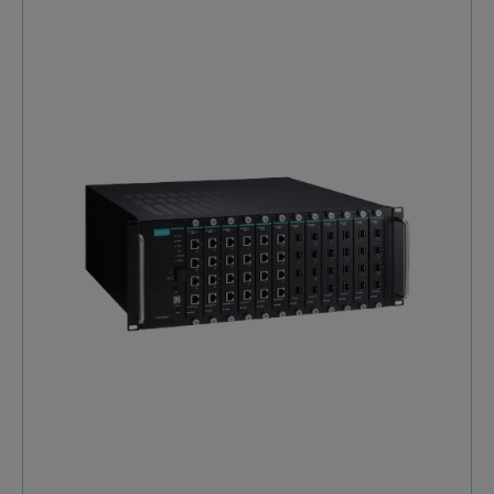
les données industrielles. Les cas d'applications
résultent de la convergence croissante de
l'information et de la technologie sur les sites
industriels. Les switchs Moxa MRX-G4064 supportent
16 Ports 10GbE intégrés et jusqu'à 48 ports 2.5GbE via
des modules : nous les recommandons pour la
construction d'applications de réseaux industriels à
grande échelle. En outre,l'agrégation multi-ports
permet de construire une dorsale de réseau avec une
bande passante encore plus élevée, pour des besoins
futurs. Les switchs MRX Q4064 réduisent aussi le
retard de transmission des données et permet la
transmission rapide de grandes quantités de vidéo,
de voix, et des données sur les réseaux à haute
performance. Ce switch de layer 3 est résilient. En
effet il est équipé de systèmes redondantssystème de
refroidissement avec de multiples
ventilateurs multiples alimentations isolées En outre
il bénéficie de la technologie Turbo Ring, ainsi que
d'autres technologies de redondance de réseau telles
que l'ERPS (ITU-T G.8032) et RSTP/STP, qui peuvent
améliorer la fiabilité et la disponibilité de réseaux de
base dans les applications de convergence IT/OT. Ses
atouts clés en bref 16 ports Ethernet 10GbE Jusqu'à