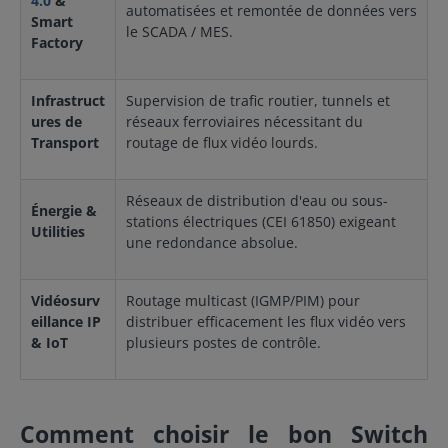
4.0
&
automatisées et remontée de données vers
du produit, chinois simplifié1 x carte de garantie
Smart
Remarque Ce produit nécessite des modules
le SCADA / MES.
Factory
supplémentaires (vendus séparément) pour
fonctionner.Spécifications techniques Le routage de
couche 3 interconnecte plusieurs segments LAN
Infrastruct
Supervision de trafic routier, tunnels et
Modules à 4 ports de type interface multiple pour
une plus grande polyvalence Jusqu'à 24 ports Gigabit
ures de
réseaux ferroviaires nécessitant du
Ethernet ou emplacements SFP plus 4 ports Ethernet
Transport
routage de flux vidéo lourds.
10G intégrés Conception sans outil pour ajouter ou
remplacer sans effort des modules sans éteindre le
switch Taille ultra-compacte et plusieurs options de
Réseaux de distribution d'eau ou sous-
montage pour une installation flexible Fond de panier
Énergie &
stations électriques (CEI 61850) exigeant
passif pour minimiser les efforts de
Utilities
une redondance absolue.
maintenanceConception moulée sous pression
robuste pour une utilisation dans des
environnements difficilesInterface Web intuitive
basée sur HTML5 pour une expérience transparente
Vidéosurv
Routage multicast (IGMP/PIM) pour
sur différentes plates-formes
eillance IP
distribuer efficacement les flux vidéo vers
& IoT
plusieurs postes de contrôle.
Comment choisir le bon Switch