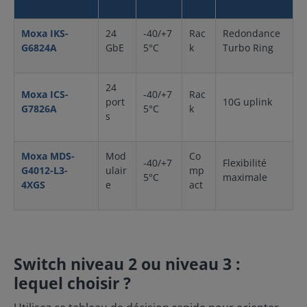
Moxa IKS-
24
-40/+7
Rac
Redondance
G6824A
GbE
5°C
k
Turbo Ring
24
Moxa ICS-
-40/+7
Rac
port
10G uplink
G7826A
5°C
k
s
Moxa MDS-
Mod
Co
-40/+7
Flexibilité
G4012-L3-
ulair
mp
5°C
maximale
4XGS
e
act
Switch niveau 2 ou niveau 3 :
lequel choisir ?