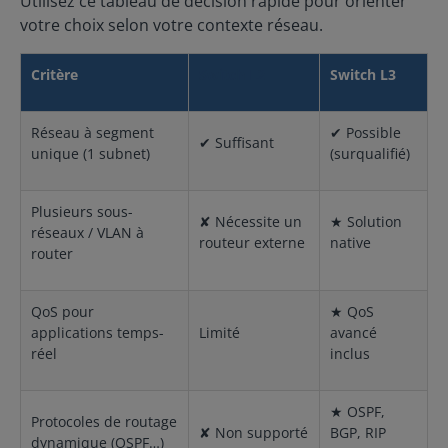
Utilisez ce tableau de décision rapide pour orienter
votre choix selon votre contexte réseau.
Critère
Switch L2
Switch L3
Réseau à segment
✔ Possible
✔ Suffisant
unique (1 subnet)
(surqualifié)
Plusieurs sous-
✘ Nécessite un
★ Solution
réseaux / VLAN à
routeur externe
native
router
QoS pour
★ QoS
applications temps-
Limité
avancé
réel
inclus
★ OSPF,
Protocoles de routage
✘ Non supporté
BGP, RIP
dynamique (OSPF…)