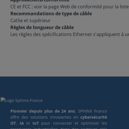
CE et FCC : voir la page Web de conformité pour la list
Recommandations de type de câble
Cat5e et supérieur
Règles de longueur de câble
Les règles des spécifications Ethernet s'appliquent à
Pionnier depuis plus de 24 ans
, SPHINX France
offre des solutions innovantes en
cybersécurité
OT
,
IA
et
IoT
pour connecter et optimiser les