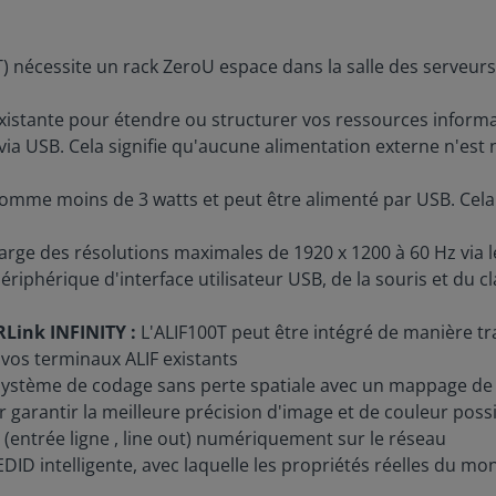
nécessite un rack ZeroU espace dans la salle des serveurs, pe
existante pour étendre ou structurer vos ressources informa
via USB. Cela signifie qu'aucune alimentation externe n'est
omme moins de 3 watts et peut être alimenté par USB. Cela s
ge des résolutions maximales de 1920 x 1200 à 60 Hz via le
iphérique d'interface utilisateur USB, de la souris et du cl
Link INFINITY :
L'ALIF100T peut être intégré de manière t
 vos terminaux ALIF existants
 système de codage sans perte spatiale avec un mappage de 
 garantir la meilleure précision d'image et de couleur poss
(entrée ligne , line out) numériquement sur le réseau
ID intelligente, avec laquelle les propriétés réelles du mo