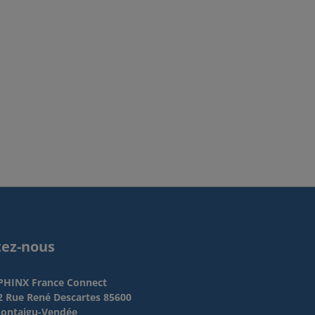
tez-nous
PHINX France Connect
2 Rue René Descartes 85600
ontaigu-Vendée