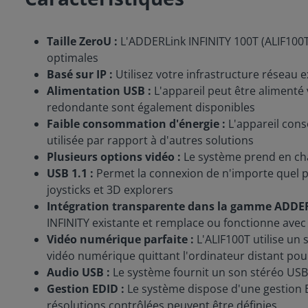
Taille ZeroU :
L'ADDERLink INFINITY 100T (ALIF100T) 
optimales
Basé sur IP :
Utilisez votre infrastructure réseau 
Alimentation USB :
L'appareil peut être alimenté 
redondante sont également disponibles
Faible consommation d'énergie :
L'appareil cons
utilisée par rapport à d'autres solutions
Plusieurs options vidéo :
Le système prend en char
USB 1.1 :
Permet la connexion de n'importe quel pér
joysticks et 3D explorers
Intégration transparente dans la gamme ADDER
INFINITY existante et remplace ou fonctionne avec
Vidéo numérique parfaite :
L'ALIF100T utilise un
vidéo numérique quittant l'ordinateur distant pour
Audio USB :
Le système fournit un son stéréo USB 
Gestion EDID :
Le système dispose d'une gestion ED
résolutions contrôlées peuvent être définies