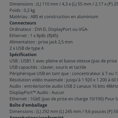
Dimensions : (L) 110 mm / 4,3 x (L) 55 mm / 2,17 x (P) 
Poids : 0,2 kg
Matériau : ABS et construction en aluminium
Connecteurs
Ordinateur : DVI-D, DisplayPort ou VGA-
Ethernet : 1 x 8p8c (RJ45)
Alimentation : prise jack 2,5 mm
2 x USB de type A
Spécification
USB : USB1.1 avec pleine et basse vitesse (pas de pris
USB capacités : clavier, souris et tactile
Périphérique USB en tant que : concentrateur à 7 ou 1
Résolution vidéo maximale : jusqu'à 1 920 x 1 200 à 60
Audio : entrée/sortie audio USB 2 canaux 16 bits 48kH
DisplayPort™ Audio : Aucun
Ethernet : 1GbE (pas de prise en charge 10/100) Pour l
Boîte d'emballage
Dimensions : (L) 292 mm (L) 245 mm / 9,6 pouces (P) 55
Approbations/conformité