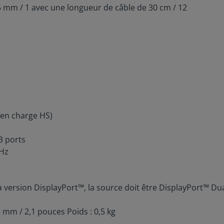
25 mm / 1 avec une longueur de câble de 30 cm / 12
e en charge HS)
3 ports
 Hz
z
a version
DisplayPort™, la source doit être DisplayPort™ D
 mm / 2,1 pouces Poids : 0,5 kg