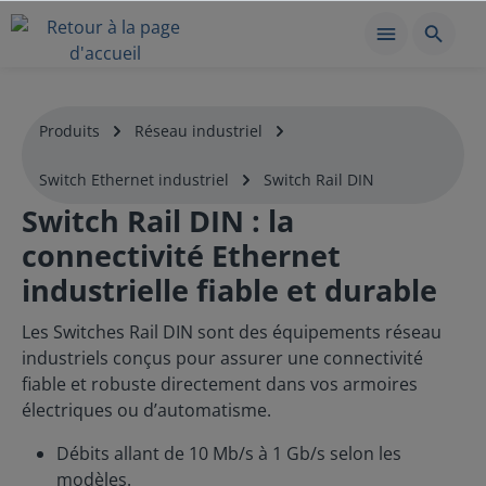
Produits
Réseau industriel
Switch Ethernet industriel
Switch Rail DIN
Switch Rail DIN : la
connectivité Ethernet
industrielle fiable et durable
Les Switches Rail DIN sont des équipements réseau
industriels conçus pour assurer une connectivité
fiable et robuste directement dans vos armoires
électriques ou d’automatisme.
Débits allant de 10 Mb/s à 1 Gb/s selon les
modèles.