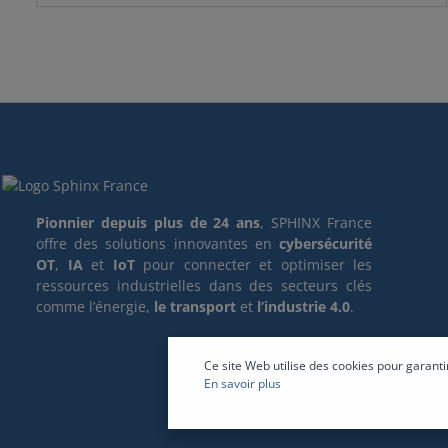
Pionnier depuis plus de 24 ans
, SPHINX France
offre des solutions innovantes en
cybersécurité
OT
,
IA
et
IoT
pour connecter et optimiser les
ressources industrielles dans des secteurs clés
comme l’énergie,
le transport
et
l’industrie 4.0
.
Ce site Web utilise des cookies pour garanti
En savoir plus