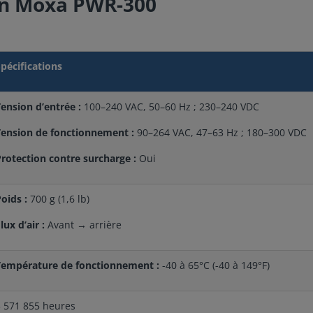
ion Moxa PWR-300
pécifications
ension d’entrée :
100–240 VAC, 50–60 Hz ; 230–240 VDC
Tension de fonctionnement :
90–264 VAC, 47–63 Hz ; 180–300 VDC
rotection contre surcharge :
Oui
oids :
700 g (1,6 lb)
lux d’air :
Avant → arrière
Température de fonctionnement :
-40 à 65°C (-40 à 149°F)
3 571 855 heures