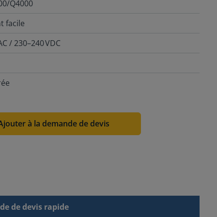
000/Q4000
 facile
VAC / 230–240 VDC
rée
Ajouter à la demande de devis
e de devis rapide