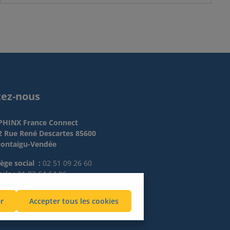
tez-nous
PHINX France Connect
2 Rue René Descartes 85600
ontaigu-Vendée
iège social :
02 51 09 26 60
ris :
01 83 64 64 06
yon :
04 82 53 52 53
r
Accepter tous les cookies