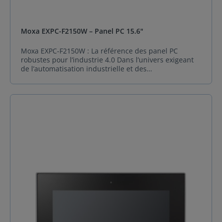
Moxa EXPC-F2150W – Panel PC 15.6"
Moxa EXPC-F2150W : La référence des panel PC
robustes pour l’industrie 4.0 Dans l’univers exigeant
de l’automatisation industrielle et des
environnements extrêmes, la fiabilité ne se négocie
pas. Avec EXPC-F2150W, Moxa redéfinit les standards
de la computation embarquée. Ce panel PC de 15.6
pouces, distribué en France par Sphinx France, allie
la puissance de la 11e génération de processeurs
Intel® Core™ à une robustesse à toute épreuve,
conçue pour les sites les plus critiques : champs
pétrolifères, plateformes de forage, ou encore
infrastructures électriques. Un concentré de
puissance sous un design silencieux Moxa EXPC-
F2150W se distingue par son architecture passive.
Grâce à un design totalement fanless, il garantit une
discrétion acoustique totale et une longévité accrue,
même dans des plages de températures extrêmes
allant de -40°C à 70°C. Son boîtier profilé agit comme
un dissipateur thermique naturel, assurant une
stabilité opérationnelle inégalée là où les