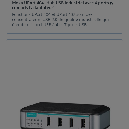
C13JP-3B-183 Cordon d'alimentation avec prise JP ,
Moxa UPort 404 -Hub USB industriel avec 4 ports (y
relative ambiante 5 à 95 % (sans condensation)
temps de montée élevé (dv/ dt) perce la couche de
7A/125V, 1,83 mModèles applicables :UPort 207A
compris l'adaptateur)
Normes et CertificationsEMC EN 55032/35EMI CISPR
liaison des dispositifs de protection. Pour éviter de
PWC-C13UK-3B-183 Cordon d'alimentation avec prise
32, FCC Partie 15B Classe AEMS IEC 61000-4-2 ESD :
graves dommages, les hubs USB UPort 404/407 de
Fonctions UPort 404 et UPort 407 sont des
UK prise, 1,83 mModèles applicables :UPort 207A
Contact : 8 kV ; Air : 15 kVCEI 61000-4-3 RS : 80 MHz à
Moxa offrent une protection ESD de niveau 4 (contact
concentrateurs USB 2.0 de qualité industrielle qui
PWC-C13AU-3B-183 Cordon d'alimentation avec prise
1 GHz : 10 V/mCEI 61000-4-4 EFT : Puissance : 2 kVCEI
8kV, air 15kV), augmentant la qualité et la valeur du
étendent 1 port USB à 4 et 7 ports USB
AU, 1,83 mModèles applicables :UPort 207A Kits de
61000-4-5 Surtension : Puissance : 2 kVIEC 61000-4-6
produit final de l'utilisateur. Spécifications techniques
respectivement. Les concentrateurs offrent de
montage sur rail DIN DK-UP-42A Kit de montage sur
CS : 150 kHz à 80 MHz : 10 V/mIEC 61000-4-8
Interface USB Débit : 12 Mbit/s, 480 Mbit / s Port USB :
véritables taux de transfert de données USB 2.0 Hi-
rail DIN pour les séries UPort 400A/200A, 107 x 29 mm
PFMFSécurité EN 62368-1UL 62368-1KCEssais
USB type B Normes USB : compatible USB 1.1/2.0
Speed de 480 Mbit/s sur chaque port, même pour les
(4,21 x 1,14 in), avec 4 vis M3 x 5 mm Kits de montage
environnementaux CEI 60068-2-1Chute libre CEI
Nombre de ports USB : 4 ; ul Paramètres de
applications à forte charge. Les UPort 404/407 ont
mural WK-UP200A-BOT-SI Kit de montage mural sur
60068-2-34 DéclarationProduit vert RoHS , CRoHS,
performance Courant d'entrée : 1,3 A à 12 VDC
reçu la certification USB-IF Hi-Speed. Cela indique que
panneau inférieur pour la série UPort 200A, 43 x 30 x
WEEE MTBFNormes Telcordia (Bellcore) , GoTemps
Tension d'entrée : 12 à 40 VDC Caractéristiques
les deux produits sont des concentrateurs USB 2.0
2 mm (1,69 x 1,18 x 0,08 in), avec 2 plaques et 6 vis
Modèles UPort 407A : 1 467 922 heures
physiques Corps : aluminium Dimensions : 80 x 35 x
fiables et de haute qualité. De plus, les
M3 x 5 mm WK-UP200A-BAK-SI Kit de fixation murale
(minimum)Modèles UPort 404A : 2 107 973 heures
130 mm (3,15 x 1,38 x 5,12 pouces) Poids : 850 g
concentrateurs sont entièrement conformes aux
en face arrière pour UPort 200A Série, 60 x 27 x 2 mm
(minimum) Le colis contientAppareil 1 x concentrateur
Installation : Montage mural, montage sur rail DIN (en
spécifications USB plug-and-play et offrent une
(2,36 x 1,06 x 0,08 in) avec 2 plaques et 6 vis M3 x 5
USB série UPort 400ACâble 1 x câble USB 3.2 Gen 1
option) Conditions environnementales Température
alimentation complète de 500 mA par port pour
mm Spécifications techniques Capacité USB 3.2
type A mâle vers USB typemâle avec loquet et
de fonctionnement : -40 à 85 °C ( -40 à 185 °F)
garantir le bon fonctionnement de vos périphériques
SuperSpeedBoîtier en aluminium IP30Boîtier sur rail
verrouillage à vis, 1,2 MAlimentation 1 x adaptateur
Température de stockage : -40 à 85 °C (-40 à 185 °F)
USB. Les hubs UPort 404 et UPort 407 prennent en
DIN et boîtier à montage mural
secteur, adapté à votre région (uniquement pour les
Humidité : 5 à 95 % (sans condensation)
charge 12-40 VDC et sont donc idéaux pour les
modèles à température standard)Kit d'installation 1 x
applications mobiles. Les concentrateurs USB à
bornier, 3 broches, 3,5 [TBD] mm4 x support en
commande externe sont le seul moyen d'assurer la
caoutchouc1 x mur -kit de montage6 x vis Nylok
plus grande compatibilité possible avec les
Informations de commande Nom du modèle Interface
périphériques USB. Le colis contient : MOXA UPort
USB Nombre de ports USB Boîtier Temp. Adaptateur
404Caractéristiques Certification USB-IF Les
secteur inclus UPort 407A USB 3.2 Gen 1 7 en aval
concentrateurs USB UPort 404 et UPort 407 USB 2.0 de
Métal 0 à 60°C Oui UPort 407A-T USB 3.2 Gen 1 7 en
qualité industrielle ont reçu la certification USB-IF