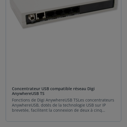
Utilitaire de configuration à distance ; Plusieurs
unités prises en charge par serveur ; Logiciel et
micrologiciel pouvant être mis à jour sur le terrain ;
RealPort (série sur IP) et RealPort USB (USB sur IP)
brevetés Débits de données série Jusqu'à 230 kbit/s
par port Alimentation USB en aval 500 mA par
périphérique USB Compatibilité USB USB 1.0, 1.1, 2.0
Remarque : Périphériques de stockage USB et
modems USB ne sont pas pris en charge. Le
convertisseur USB-série Edgeport/1 de Digi peut être
utilisé pour connecter un modem série. Systèmes
d'exploitation Windows® 8, Windows 7, Windows
Vista®, Windows Server® 2012 R2, Windows Server
2008 R2, Windows Server 2003, Windows XP®,
Windows XP Embedded Multi -Connexions hôtes Oui
Dimensions (L x l x H) 4,97 po x 17,00 po x 1,74 po
(12,62 cm x 43,18 cm x 4,42 cm) , montable en rack 1U
Concentrateur USB compatible réseau Digi
Poids 40 oz (1134 g) Environnement Température de
AnywhereUSB TS
fonctionnement 32 °F à 131°F (0°C à 55°C)
Fonctions de Digi AnywhereUSB TSLes concentrateurs
Température de stockage -40°F à +185 °F (-40 °C à +85
AnywhereUSB, dotés de la technologie USB sur IP
°C) Humidité relative 0 % à 95 % (sans condensation)
brevetée, facilitent la connexion de deux à cinq
Recommandations de réseau et d'appareils Type de
périphériques USB n'importe où sur un réseau filaire
réseau Double Ethernet commuté 10/100 Mo Types
ou sans fil, sans PC hôtes connectés localement. Le
d'appareils USB Compatible avec les périphériques
modèle AnywhereUSB TS ajoute également jusqu'à