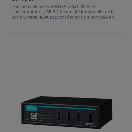
VDCPolarité inversée Protection prise en
chargePuissance de sortie nominale Port 1 : 900 / 1
Fonctions de la série MOXA UPort 400ALes
500 mA à 5 VCC (compatible BC 1.2)Reste des ports :
concentrateurs USB 3.2 de qualité industrielle de la
900 mA à 5 VDC Caractéristiques physiquesBoîtier
série UPort® 400A peuvent étendre un port USB en 4
MétalDimensions UPort 207A : 80 x 27 x 140 mm (3,15
ou 7 ports USB. Les concentrateurs sont conçus pour
x 1,06 x 5,51 pouces)UPort 204A : 85 x 27 x 100 mm
fournir de véritables taux de transmission de
(3,35 x 1,06 x 3,94 pouces) Poids UPort 207A : 273 g
données USB 3.2 Gen 1 SuperSpeed 5 Gbit/s via
(0,60 lb)UPort 204A : 208 g (0,46 lb)Installation
chaque port, même pour les applications à forte
Montage sur rail DIN (avec kit en option), Montage
charge. L'UPort® 400A a reçu la certification USB-IF
mural (avec kit en option) Limites
SuperSpeed, ce qui indique que le produit est un
environnementalesTempérature de fonctionnement 0
concentrateur USB 3.2 fiable et de haute qualité. De
à 60 °C (32 à 140 °F)Température de stockage -20 à 75
plus, les concentrateurs sont entièrement conformes
°C (-4 à 167 °F) )Humidité Relative Ambiante 5 à 95 %
aux spécifications USB plug-and-play et fournissent
(sans condensation) Normes et CertificationsEMC EN
une alimentation complète de 900 mA par port,
55032/35EMI CISPR 32, FCC Partie 15B Classe AEMS
garantissant le bon fonctionnement de vos
CEI 61000-4-2 ESD : Contact : 8 kV ; Air : 15 kVCEI
périphériques USB. Les concentrateurs UPort® 400A
61000-4-3 RS : 80 MHz à 1 GHz : 10 V/mCEI 61000-4-4
prennent en charge une plage de puissance de 12 à
EFT : Puissance : 1 kVCEI 61000-4-5 Surtension :
48 VCC, ce qui les rend idéaux pour les applications
Puissance : 1 kVIEC 61000-4-6 CS : 150 kHz à 80 MHz :
mobiles. Les hubs USB à alimentation externe sont le
10 V/mIEC 61000-4-8 PFMFSécurité EN 62368-1, UL
seul moyen de garantir la plus large compatibilité
62368-1, KCEssais environnementaux CEI 60068-2-
avec les périphériques USB.Certification USB-IF
1Chute libre CEI 60068-2 -34 DéclarationProduit Vert
L'UPort® 404A USB 2.0 USB de qualité industrielle
RoHS, CRoHS, WEEE MTBFNormes Telcordia (Bellcore),
hubs ont reçu la certification USB-IF (USB
GBTemps UPort 207A : 1 957 123 heures UPort 204A :
Implementers Forum). USB-IF vérifie un certain
2 678 801 heures Le colis contientAppareil 1 hub USB
nombre d'exigences électriques strictes pour le