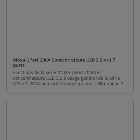
Moxa UPort 200A Concentrateurs USB 3.2 4 et 7
ports
Fonctions de la série MOXA UPort 200ALes
concentrateurs USB 3.2 à usage général de la série
UPort® 200A peuvent étendre un port USB en 4 ou 7
ports USB. Les hubs sont conçus pour fournir de
véritables taux de transmission de données USB 3.2
Gen 1 SuperSpeed 5 Gbps via chaque port. Les
concentrateurs sont entièrement conformes aux
spécifications USB plug-and-play et fournissent une
alimentation complète de 900 mA par port,
garantissant le bon fonctionnement de vos
périphériques USB. Les concentrateurs USB à
alimentation externe sont le seul moyen de garantir
la compatibilité la plus large avec les périphériques