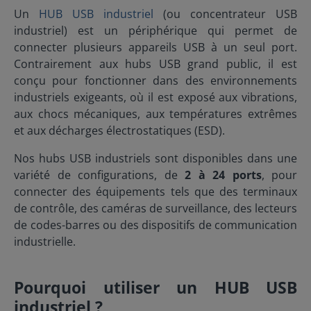
Installation : montage mural, montage sur rail DIN (en
lourdes. Son alimentation externe (12-40 VDC) et son
AnywhereUSB Plus ? Digi AnywhereUSB Plus offre
Un
HUB USB industriel
(ou concentrateur USB
option) Conditions environnementales Température
débit constant de 500 mA par port assurent une
plusieurs fonctionnalités de sécurité, notamment le
industriel) est un périphérique qui permet de
de fonctionnement : 0 à 60 °C ( 32 à 140 °F)
compatibilité universelle avec vos périphériques,
chiffrement des données, l'authentification utilisateur
Température de stockage : -20 à 75 °C (-4 à 167 °F)
connecter plusieurs appareils USB à un seul port.
éliminant les risques de sous-alimentation. Une
et les protocoles sécurisés (HTTPS, SSH). Cela garantit
Humidité relative : 5 à 95 % (sans condensation) ;
véritable prouesse technique pour les applications
que vos données sont protégées pendant la
Contrairement aux hubs USB grand public, il est
industrielles exigeant une bande passante optimale
transmission. Puis-je gérer à distance les
conçu pour fonctionner dans des environnements
et une stabilité sans faille. Robustesse militaire face
périphériques connectés ? MGate MB3170 est idéale
industriels exigeants, où il est exposé aux vibrations,
aux perturbations Dans les sites exposés aux
pour les applications d'automatisation industrielle, de
décharges électrostatiques, le HUB USB industriel
supervision et de contrôle, ainsi que pour les
aux chocs mécaniques, aux températures extrêmes
Moxa UPort 207 se dresse en bouclier infaillible.
systèmes SCADA. Elle peut être utilisée pour
et aux décharges électrostatiques (ESD).
Grâce à sa protection ESD Level 4 (8 kV par contact /
connecter des équipements de terrain tels que des
15 kV par air), il neutralise les décharges
capteurs, des actionneurs et des automates
Nos hubs USB industriels sont disponibles dans une
destructrices, préservant vos équipements et la
programmables à un réseau Ethernet. function
continuité de vos opérations. Cette résistance
variété de configurations, de
2 à 24 ports
, pour
toggleAnswer(answerId) { var answer =
extrême en fait un investissement durable pour les
document.getElementById(answerId); if
connecter des équipements tels que des terminaux
lignes de production, les véhicules spéciaux ou les
(answer.style.display === "none") {
de contrôle, des caméras de surveillance, des lecteurs
environnements sensibles. Plug & play industriel
answer.style.display = "block"; } else {
Aucun pilote requis : une connectivité immédiate et
de codes-barres ou des dispositifs de communication
answer.style.display = "none"; } }
fiable, même après des états de veille prolongés. Son
industrielle.
boîtier compact mais ultra-résistant s’intègre
discrètement dans vos installations, tandis que son
design optimisé pour les vibrations et les
Pourquoi utiliser un HUB USB
températures variables répond aux défis du terrain.
Disponible chez Sphinx France – Expert en solutions
industriel ?
industrielles haut de gamme pour le marché français.