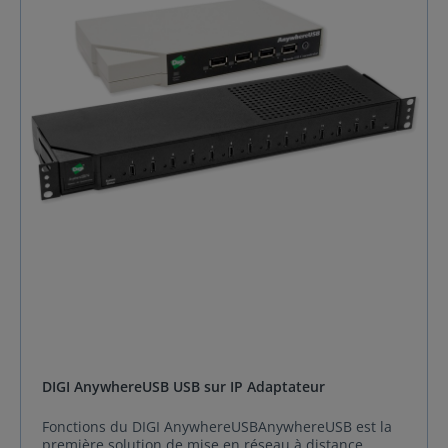
USB, qui offrent les mêmes possibilités Plug-and-Play
que les ports USB intégrés. Les drivers de logiciels
sont chargés sur un PC ou serveur hôte, ce qui
permet aux périphériques distants de communiquer
avec cet hôte sans modifier l'application logicielle
existante. Il est ainsi possible de gérer et surveiller
facilement les périphériques de façon centralisée à
partir d'un serveur ou d'un PC distant via une adresse
IP. L'AnywhereUSB/5 Multi-host connections permet
une connexion de plusieurs utilisateurs en
simultanée sur le produit et permet donc d'accéder
aux différents USB connectés. Il n'est possible
d'accéder qu'à un seul USB à la fois.
L'AnywhereUSB/14 dispose de 14 ports de connexion
USB pour connecter des hôtes multiples. Il dispose
d'une double alimentation et de 2 ports Ethernet
redondants, ce qui le rend idéal pour les applications
de centres de données. Grâce aux connexions d'hôtes
multiples, il est possible de connecter de multiples PC
hôtes au concentrateur AnywhereUSB/14 et ainsi de
permettre à chaque PC de contrôler un groupe de
ports USB. L'AnywhereUSB/14 Multi-host
DIGI AnywhereUSB USB sur IP Adaptateur
connectionspermet une connexion de plusieurs
utilisateurs en simultanée sur le produit et permet
Fonctions du DIGI AnywhereUSBAnywhereUSB est la
donc d'accéder aux différents USB connectés. Il n'est
première solution de mise en réseau à distance