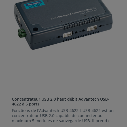
condensation) Protection Protection d'isolement 2 500
connexions multi-hôtes AW-USB-14-W
VDC Protection ESD Décharge de contact : ±4 kV
AnywhereUSB/14 avec connexions multi-hôtes
(Niveau 2) Décharge dans l'air : ±8 kV (Niveau 3)
(International) MODÈLE À 2 PORTS AW-USB-2
Informations de commande Modules disponibles
AnywhereUSB/2 AW-USB-2-W AnywhereUSB/2
USB-4630 Hub USB 3.0 SuperSpeed™ isolé à 4 ports
(International) 5- MODÈLE DE PORT AW-USB-5
Accessoires 96PSD-A40W24-MM Alimentation rail DIN,
AnywhereUSB/5 Gen 2 AW-USB-5M AnywhereUSB/5
40 W, 24 V Spécifications techniques 2 500 Isolation
avec connexions multi-hôtes AW-USB-5M-W
de tension VDC pour le port en amont 4 ports USB 3.0
AnywhereUSB /5 avec connexions multi-hôtes
SuperSpeed en aval Fourni par une alimentation
(International) AW-USB-5-W AnywhereUSB/5 Gen 2
externe 10 à 30 VDC ou par une alimentation par bus
(International) MODÈLE TS AW-TS-44 AnywhereUSB TS
USB Protection ESD jusqu'à ±8 kV (niveau
- 4 ports série et 4 ports USB AW-TS-44-W
3)Indicateurs LED pour la mise sous tension et la
AnywhereUSB TS - 4 ports série et 4 ports USB
vitesse de chaque port en aval
(Internationa Spécifications techniques Le
concentrateur USB compatible réseau connecte
facilement n'importe quel périphérique USB à un
réseau local Idéal pour connecter des périphériques
USB et série sur le réseau dans des environnements
virtualisés tels que VMware Crée une redondance des
systèmes et augmente la sécurité puisque le PC hôte
Concentrateur USB 2.0 haut débit Advantech USB-
peut être déplacé vers un emplacement distant Accès
4622 à 5 ports
et surveiller les périphériques USB et série via une
Fonctions de l'Advantech USB-4622 L'USB-4622 est un
connexion TCP/IP Simplifie les opérations et réduit le
concentrateur USB 2.0 capable de connecter au
support informatique Compatible avec les
maximum 5 modules de sauvegarde USB. Il prend en
périphériques USB de type bloc ou interruption
charge le mode haute vitesse USB 2.0 qui peut