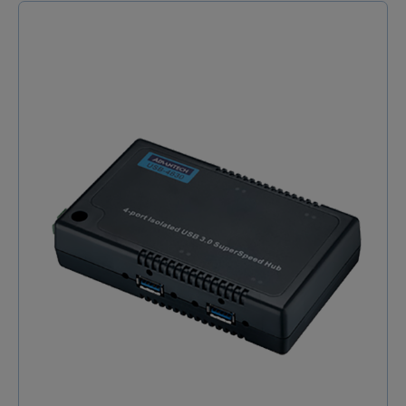
USB de type bloc ou interruption ; Appareils
quatre ports série RS-232, permettant le mélange de
isochrones non pris en charge Approbations
ports USB et série sur la même connexion réseau. Les
réglementaires Sécurité UL 1950/CSA 2.2 No. 950,
pilotes logiciels AnywhereUSB sont chargés sur un PC
EN60950, IEC-950 Émissions/Immunité CE, FCC Partie
ou un serveur hôte afin que les périphériques
15 (Classe B), EN55022, EN55024 NUMÉROS DE PIÈCE
distants puissent communiquer avec l'hôte, sans
DESCRIPTION MODÈLE 14 PORTS AW-USB-14
modifier le logiciel d'application existant. Les pilotes
AnywhereUSB/14 avec connexions multi-hôtes AW-
fonctionnent aussi bien sur des serveurs physiques
USB-14-W AnywhereUSB/14 avec connexions multi-
que sur des machines virtuelles dans des
hôtes (International) MODÈLE À 2 PORTS AW-USB-2
environnements virtualisés. Les périphériques
AnywhereUSB/2 AW-USB-2-W AnywhereUSB/2
peuvent être gérés et surveillés de manière
(International) MODÈLE 5 PORTS AW-USB-5
centralisée à partir d'un serveur distant ou d'un PC
AnywhereUSB/5 Gen 2 AW-USB-5M AnywhereUSB/5
via une adresse IP. Déplacer le PC hôte vers un
avec connexions multi-hôtes AW-USB-5M-W
emplacement distant se traduit par des postes de
AnywhereUSB/5 avec connexions multi-hôtes
travail plus petits, permettant un déploiement sans
(International) AW-USB-5-W AnywhereUSB/5 Gen 2
PC local dans les kiosques, les guichets automatiques,
(International) MODÈLE TS AW-TS-44 AnywhereUSB TS
les cuisines de restaurant, les lignes de fabrication ou
- 4 ports série et 4 ports USB AW-TS-44-W
toute zone hostile ou non sécurisée où il n'est pas
AnywhereUSB TS - 4 ports série et 4 ports USB
pratique d'avoir un PC local.Terrain d'application
(Internationa Spécifications techniques Le
pour Digi AnywhereUSB TS Interfaces Ethernet
concentrateur USB connecté au réseau connecte
10/100Base-T TD 1 RJ-45 USB TD 4 Série 4 RS-232 RJ-
facilement un périphérique USB distant ( s) à un
45 Fonctionnalités LEDs État du système et de
réseau localIdéal pour connecter des périphériques
l'appareil Alimentation Livré avec 120/230VAC 60/50
USB sur le réseau dans des environnements
Hz à 5VDC @ 3 A max Autres fonctionnalités
virtualisés tels que VMware®Le produit montable en
partagées Utilitaire de configuration à distance ;
rack AnywhereUSB/14 dispose de deux blocs
Plusieurs unités prises en charge par serveur ;