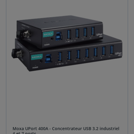
USB.Compatibilité BC 1.2 Les concentrateurs de la
série UPort® 200A ont BC 1.2 compatible sur le port 1,
qui fournirait une puissance de charge de 1,5 A à
l'appareil mobile/banque d'alimentation qui prend
également en charge BC 1.2. La série UPort® 200A
prend en charge les types CDP, DCD et SCD.Protection
ESD de niveau 4Les décharges électrostatiques (ESD)
peuvent être aussi graves que plus de 1 000 volts
d'ESD avec un temps de montée élevé (dv/dt)
traversant la couche de jonction des dispositifs de
protection. Afin d'éviter de graves dommages, les
concentrateurs USB de la série UPort® 200A de Moxa
offrent une protection ESD de niveau 4 (contact 8 kV,
air 15 kV), ce qui augmente la qualité et la valeur du
produit final de l'utilisateur.Champ d'application pour
la série MOXA UPort 200A SpécificationsInterface
USBNormes USB Compatible USB 1.1/2.0USB 3.2 Gen
1Vitesse 5 Gbit/sConnecteur USB UFP : type BDFP :
type ANon. de ports USB 8 (UFP : 1, DFP 7) pour UPort
207A5 (UFP : 1, DFP 4) pour UPort 204A Paramètres
d'alimentationTension d'entrée Nombre d'entrées
d'alimentation : 1, 12 VDCConnecteur d'alimentation
Prise d'alimentationConsommation électrique UPort
Moxa UPort 400A - Concentrateur USB 3.2 industriel
207A : 4,5 A à 12 VDCUPort 204A : 2,65 A à 12
4 et 7 ports