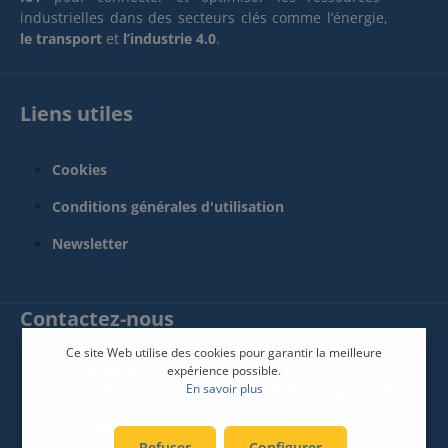
industrielles dans des secteurs clés comme l’énergie,
le transport
et
l’industrie 4.0
.
Liens utiles
Cookies
Conditions générales d'utilisation
Newsletter
Contactez-nous
Ce site Web utilise des cookies pour garantir la meilleure
SPHINX France Connect
expérience possible.
En savoir plus
12 Rue René Descartes 85600 Montaigu-Vendée
Siège social :
02 51 09 26 60
Refuser
Configurer