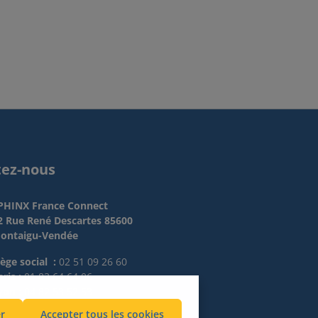
tez-nous
PHINX France Connect
2 Rue René Descartes 85600
ontaigu-Vendée
iège social :
02 51 09 26 60
ris :
01 83 64 64 06
yon :
04 82 53 52 53
r
Accepter tous les cookies