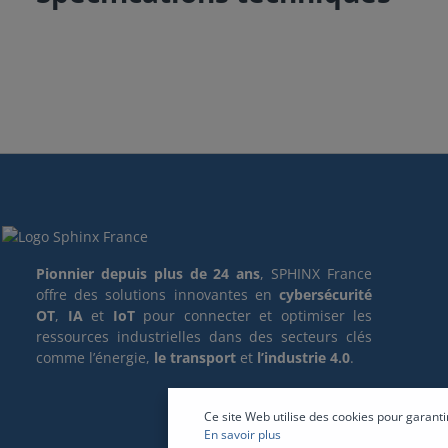
Pionnier depuis plus de 24 ans
, SPHINX France
offre des solutions innovantes en
cybersécurité
OT
,
IA
et
IoT
pour connecter et optimiser les
ressources industrielles dans des secteurs clés
comme l’énergie,
le transport
et
l’industrie 4.0
.
Ce site Web utilise des cookies pour garanti
En savoir plus