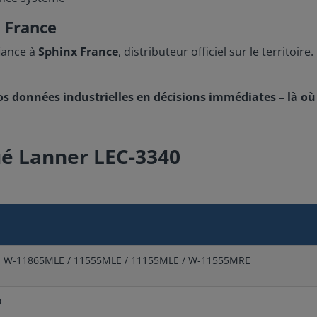
 France
fiance à
Sphinx France
, distributeur officiel sur le territo
os données industrielles en décisions immédiates – là où
ué Lanner LEC-3340
® W-11865MLE / 11555MLE / 11155MLE / W-11555MRE
0