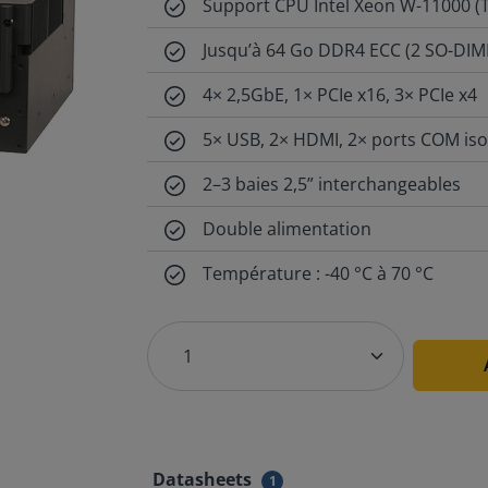
Support CPU Intel Xeon W-11000 (T
Jusqu’à 64 Go DDR4 ECC (2 SO-DI
4× 2,5GbE, 1× PCIe x16, 3× PCIe x4
5× USB, 2× HDMI, 2× ports COM iso
2–3 baies 2,5” interchangeables
Double alimentation
Température : -40 °C à 70 °C
Datasheets
1