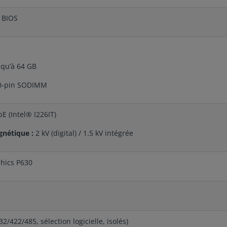
h BIOS
squ’à 64 GB
60-pin SODIMM
bE (Intel® I226IT)
gnétique :
2 kV (digital) / 1.5 kV intégrée
phics P630
2/422/485, sélection logicielle, isolés)