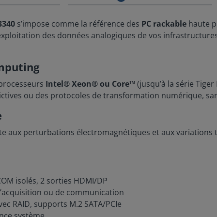
3340
s’impose comme la référence des
PC rackable
haute p
 l’exploitation des données analogiques de vos infrastructure
omputing
 processeurs
Intel® Xeon® ou Core™
(jusqu’à la série Tige
ictives ou des protocoles de transformation numérique, san
e
te aux perturbations électromagnétiques et aux variations t
 COM isolés, 2 sorties HDMI/DP
’acquisition ou de communication
vec RAID, supports M.2 SATA/PCIe
ance système