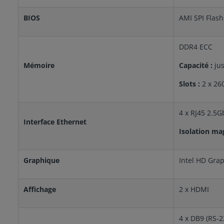
BIOS
AMI SPI Flas
DDR4 ECC
Mémoire
Capacité :
ju
Slots :
2 x 2
4 x RJ45 2.5G
Interface Ethernet
Isolation ma
Graphique
Intel HD Gra
Affichage
2 x HDMI
4 x DB9 (RS-23