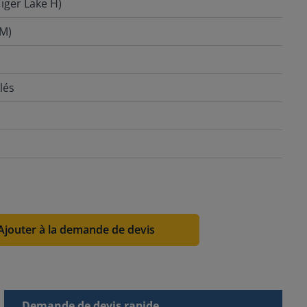
iger Lake H)
MM)
lés
Ajouter à la demande de devis
Demande de devis rapide