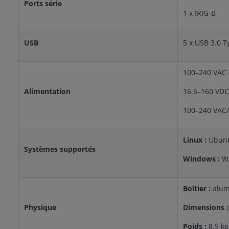
Ports série
1 x IRIG-B
USB
5 x USB 3.0 T
100–240 VAC (
Alimentation
16.6–160 VDC 
100–240 VAC
Linux :
Ubunt
Systèmes supportés
Windows :
Wi
Boîtier :
alum
Physique
Dimensions 
Poids :
8.5 kg