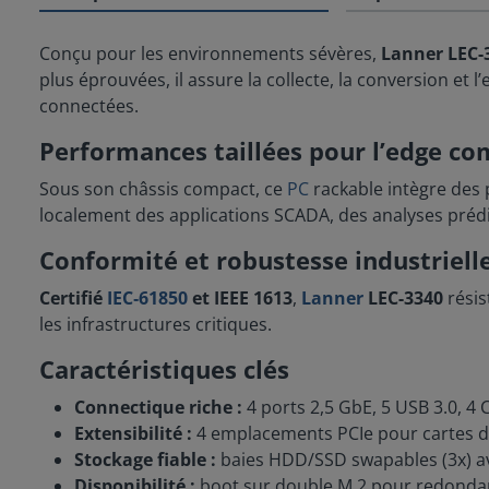
Conçu pour les environnements sévères,
Lanner LEC-
plus éprouvées, il assure la collecte, la conversion et
connectées.
Performances taillées pour l’edge c
Sous son châssis compact, ce
PC
rackable intègre des
localement des applications SCADA, des analyses préd
Conformité et robustesse industriell
Certifié
IEC‑61850
et IEEE 1613
,
Lanner
LEC-3340
résis
les infrastructures critiques.
Caractéristiques clés
Connectique riche :
4 ports 2,5 GbE, 5 USB 3.0, 4
Extensibilité :
4 emplacements PCIe pour cartes d
Stockage fiable :
baies HDD/SSD swapables (3x) a
Disponibilité :
boot sur double M.2 pour redond