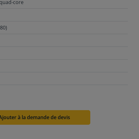
 quad-core
80)
Ajouter à la demande de devis