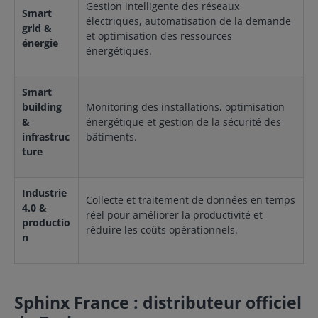
Gestion intelligente des réseaux
l’Edge IA Barbara Tech Fonction Détail Orchestration
Smart
électriques, automatisation de la demande
Conteneurs Docker, applications natives, déploiement
grid &
et optimisation des ressources
sur milliers de nœuds Modèles AI TensorFlow,
énergie
PyTorch, ONNX, NVIDIA Triton, GPU-enabled
énergétiques.
Connecteurs industriels OPC-UA, Modbus, BACnet,
autres équipements legacy et modernes Sécurité
Chiffrement des communications, mises à jour OTA
Smart
sécurisées, conformité ISO 27001/9001 Gestion des
building
Monitoring des installations, optimisation
dispositifs Provisioning, configuration, mise à jour,
&
énergétique et gestion de la sécurité des
décommissionnement Réseau & VPN Virtual Private
infrastruc
bâtiments.
Network intégré, communication sécurisée entre sites
ture
Cloud & API AWS, Azure, Google Cloud, API REST pour
intégration business Analyse & Data Telemetry,
monitoring, visualisation et traitement en temps réel
Compatibilité hardware ARM-based boards, Intel-
Industrie
Collecte et traitement de données en temps
based servers, GPU support
4.0 &
réel pour améliorer la productivité et
productio
réduire les coûts opérationnels.
n
Sphinx France : distributeur officiel