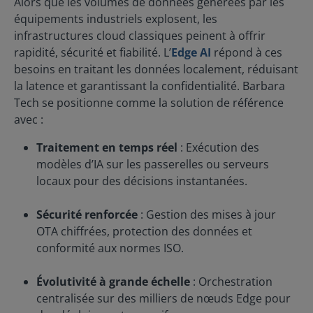
Alors que les volumes de données générées par les
s’intègre facilement aux infrastructures existantes et
équipements industriels explosent, les
permet de gérer des milliers de nœuds Edge depuis
une interface unique. Barbara Tech aide les
infrastructures cloud classiques peinent à offrir
entreprises à : Traiter les données localement pour
rapidité, sécurité et fiabilité. L’
Edge AI
répond à ces
réduire la latence. Déployer des modèles d’IA sur GPU
besoins en traitant les données localement, réduisant
pour automatiser les processus. Orchestrer et gérer
des dispositifs à grande échelle. Connecter la
la latence et garantissant la confidentialité. Barbara
plateforme aux systèmes métiers et IoT existants.
Tech se positionne comme la solution de référence
Barbara Tech n’est pas seulement une plateforme
avec :
technique : c’est un outil stratégique pour les
entreprises industrielles qui souhaitent tirer
Traitement en temps réel
: Exécution des
pleinement parti de l’intelligence artificielle et de
l’Edge computing pour améliorer leur productivité,
modèles d’IA sur les passerelles ou serveurs
leur efficacité et leur compétitivité. Caractéristiques
locaux pour des décisions instantanées.
clés de la plateforme Barbara Tech Connecteurs
industriels La plateforme Barbara Tech garantit une
convergence IT/OT immédiate grâce à ses
Sécurité renforcée
: Gestion des mises à jour
Connecteurs Industriels. Elle permet de connecter
OTA chiffrées, protection des données et
facilement vos passerelles Edge à tout équipement,
conformité aux normes ISO.
qu'il s'agisse de systèmes existants (legacy) ou de
matériel de nouvelle génération. Cela assure que
toutes vos données opérationnelles sont accessibles
Évolutivité à grande échelle
: Orchestration
et prêtes à être exploitées par l'Intelligence
centralisée sur des milliers de nœuds Edge pour
Artificielle, sans effort d'intégration majeur.
Orchestration Edge Gérez l'ensemble de votre