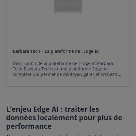
Barbara Tech – La plateforme de l’Edge IA
Description de la plateforme de l’Edge IA Barbara
Tech Barbara Tech est une plateforme Edge AI
complète qui permet de déployer, gérer et orchestrer
des applications et modèles d’IA directement sur les
équipements industriels. Elle combine orchestration,
intelligence artificielle, gestion des dispositifs et
intégration aux systèmes métiers, offrant une solution
clé en main pour l’industrie 4.0. La plateforme facilite
L’enjeu Edge AI : traiter les
la prise de décision en temps réel, l’automatisation
des processus et l’optimisation des opérations tout en
données localement pour plus de
garantissant la sécurité et la confidentialité des
données. Compatible avec la majorité des
performance
équipements industriels (OPC-UA, Modbus, BACnet)
et des outils modernes (VS Code, Jupyter), Barbara