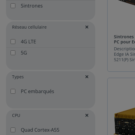
Sintrones
Réseau cellulaire
Sintrones
4G LTE
PC pour E
Descripti
5G
Edge IA S
5211(P) S
5211(P) es
Edge IA co
environn
Types
industriel
exigeants.
PC embarqués
processeu
i9-10900T
génération
puissance 
performan
CPU
temps réel
idéal pour
Quad Cortex-A55
d’automati