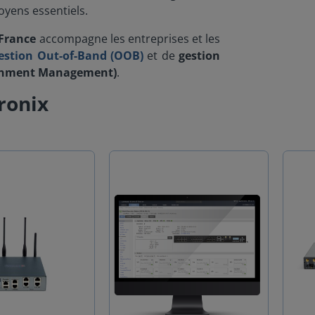
oyens essentiels.
 France
accompagne les entreprises et les
estion Out-of-Band (OOB)
et de
gestion
ronment Management)
.
ronix