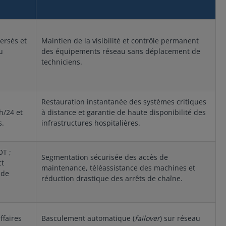
: 1,2 kg (2,6 lb) Montage :
hentification : LDAP,
en rack Alimentation
IUS, Kerberos,
Alimentation interne
ACS+, Active Directory,
universelle (100-240 VAC,
 Chiffrement conforme
50/60 Hz) Limites
ersés et
Maintien de la visibilité et contrôle permanent
40-2 Système
environnementales
loitation Linux
u
des équipements réseau sans déplacement de
Température de
é Caractéristique
techniciens.
fonctionnement : de 0 °C à
e Supports de
45 °C (32 °F à 113 °F)
tage avant-milieu-
Température hors
ière Dimensions (L x l x
fonctionnement : de -30 °C
: 30,5 x 44,4 x 4,4 cm (12
Restauration instantanée des systèmes critiques
à 60 °C (-22 °F à 140 °F)
7,48 x 1,75 pouces), 1U
h/24 et
à distance et garantie de haute disponibilité des
Certifications Émissions :
ds : 5 kg max. selon
Conforme FCC classe A, CE,
s.
infrastructures hospitalières.
ions Poids à l’expédition
TUV Conformité RoHS : Oui
,8 kg max. selon options
ntation Modèle AC
mple ou double) : 100-
OT ;
Segmentation sécurisée des accès de
 V AC, 50 à 60 Hz
ct
maintenance, téléassistance des machines et
èle DC (double) : -20 à
 de
DC Limites
réduction drastique des arrêts de chaîne.
ironnementales En
ctionnement : 0 à 50°C
 à 122°F), 30 à 90 % HR,
s condensation En
ffaires
Basculement automatique (
failover
) sur réseau
ckage : -20 à 80°C (-4 à