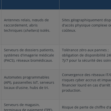
 : En
 équipements
mm Poids : 1,42 kg
Aut
ment : 0 à 50°C
and : 2 ports
Alimentation entrée DC 9-
RAD
F), 30–90% HR,
00/1000 Mbps)
60V, consommation < 24W
TAC
ensation En
u 2 ports fibre
Limites environnementales
NIS
-20 à 80°C (-4 à
Antennes relais, nœuds de
Sites géographiquement disp
Out-of-Band : 2
Température de
FIPS 1
0–90% HR, sans
rnet uplink
fonctionnement : 0°C à
d’exp
raccordement, abris
d'accès physique complexe o
ications
ants, modem
55°C Température de
embarqu
techniques (
shelters
) isolés.
coûteux.
 : FIPS 140-2,
ne, radio
stockage : -30°C à 60°C
physiqu
CB En cours :
 externe/interne,
Certifications Emissions :
mon
E, AT&T, RCM,
FCC Classe A Sécurité : UL
arr
n TLS/SSL,
Conformité : RoHS
H) 
Serveurs de dossiers patients,
Tolérance zéro aux pannes ;
 LDAP/AD,
x 1
systèmes d'imagerie médicale
obligation de disponibilité 24
erberos,
Poi
(PACS), réseaux biomédicaux.
7j/7 pour la sécurité des soin
AES, FIPS 140-2
opt
ports série
: 6
net/SSH/RAW-
Alime
 RJ45/USB,
(si
Convergence des réseaux IT/
Automates programmables
multiples, HTML5
240
risques cyber accrus et impa
(API), passerelles IoT, serveurs
stion
Mod
financier lourd en cas d'arrêt
web TLS, CLI,
-72 V 
locaux d'usine, hubs de tri.
production.
2/v3,
env
n ports,
fon
s, gestion
(32
Serveurs de magasin,
san
Risque de perte de chiffre d'a
,
sto
terminaux de paiement (TPE),