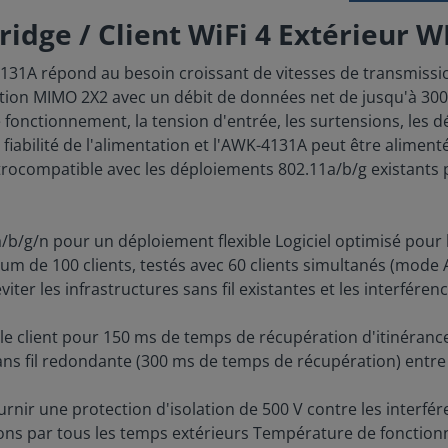
Bridge / Client WiFi 4 Extérieur
-4131A répond au besoin croissant de vitesses de transmiss
tion MIMO 2X2 avec un débit de données net de jusqu'à 30
fonctionnement, la tension d'entrée, les surtensions, les dé
abilité de l'alimentation et l'AWK-4131A peut être alimenté
étrocompatible avec les déploiements 802.11a/b/g existants
b/g/n pour un déploiement flexible Logiciel optimisé pour 
um de 100 clients, testés avec 60 clients simultanés (mode
er les infrastructures sans fil existantes et les interféren
e client pour 150 ms de temps de récupération d'itinérance
ns fil redondante (300 ms de temps de récupération) entre le
rnir une protection d'isolation de 500 V contre les interfér
ations par tous les temps extérieurs Température de foncti