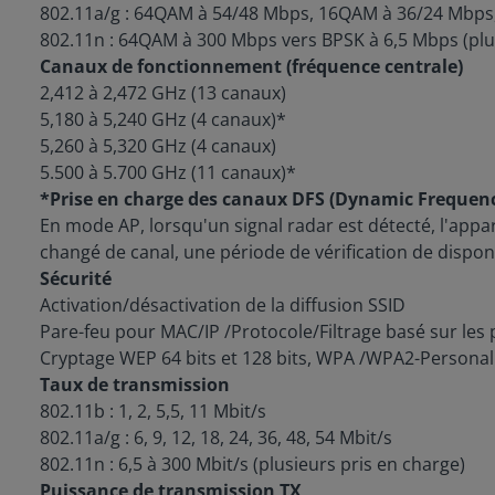
802.11a/g : 64QAM à 54/48 Mbps, 16QAM à 36/24 Mbps
802.11n : 64QAM à 300 Mbps vers BPSK à 6,5 Mbps (plus
Canaux de fonctionnement (fréquence centrale)
2,412 à 2,472 GHz (13 canaux)
5,180 à 5,240 GHz (4 canaux)*
5,260 à 5,320 GHz (4 canaux)
5.500 à 5.700 GHz (11 canaux)*
*Prise en charge des canaux DFS (Dynamic Frequenc
En mode AP, lorsqu'un signal radar est détecté, l'ap
changé de canal, une période de vérification de dispon
Sécurité
Activation/désactivation de la diffusion SSID
Pare-feu pour MAC/IP /Protocole/Filtrage basé sur les 
Cryptage WEP 64 bits et 128 bits, WPA /WPA2-Personal 
Taux de transmission
802.11b : 1, 2, 5,5, 11 Mbit/s
802.11a/g : 6, 9, 12, 18, 24, 36, 48, 54 Mbit/s
802.11n : 6,5 à 300 Mbit/s (plusieurs pris en charge)
Puissance de transmission TX