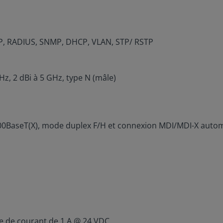
DP, RADIUS, SNMP, DHCP, VLAN, STP/ RSTP
Hz, 2 dBi à 5 GHz, type N (mâle)
1000BaseT(X), mode duplex F/H et connexion MDI/MDI-X auto
ge de courant de 1 A @ 24 VDC