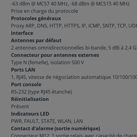
-63 dBm @ MCS7 40 MHz, -68 dBm @ MCS15 40 MHz
Prise en charge du protocole
Protocoles généraux
Proxy ARP, DNS, HTTP, HTTPS, IP, ICMP, SNTP, TCP, U
Interface
Antennes par défaut
2 antennes omnidirectionnelles bi-bande, 5 dBi à 2,4 G
Connecteur pour antennes externes
Type N (femelle), isolation 500 V
Ports LAN
1, RJ45, vitesse de négociation automatique 10/100/
Port console
RS-232 (type RJ45 étanche)
Réinitialisation
Présent
Indicateurs LED
PWR, FAULT, STATE, WLAN, LAN
Contact d'alarme (sortie numérique)
Connecteur M12, 1 sortie relais avec capacité de char