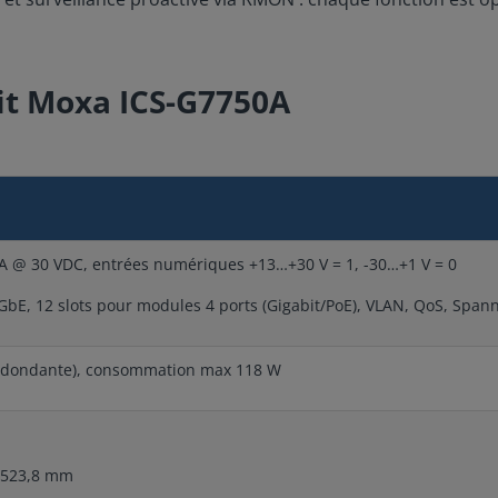
bit Moxa ICS-G7750A
2 A @ 30 VDC, entrées numériques +13…+30 V = 1, -30…+1 V = 0
0GbE, 12 slots pour modules 4 ports (Gigabit/PoE), VLAN, QoS, Span
redondante), consommation max 118 W
× 523,8 mm