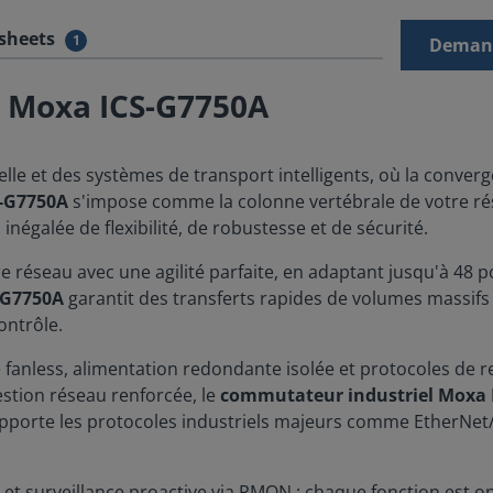
sheets
1
Demand
t Moxa ICS-G7750A
lle et des systèmes de transport intelligents, où la converg
S-G7750A
s'impose comme la colonne vertébrale de votre rés
négalée de flexibilité, de robustesse et de sécurité.
 réseau avec une agilité parfaite, en adaptant jusqu'à 48 po
-G7750A
garantit des transferts rapides de volumes massifs
ontrôle.
gie fanless, alimentation redondante isolée et protocoles d
stion réseau renforcée, le
commutateur industriel Moxa 
upporte les protocoles industriels majeurs comme EtherNet
 et surveillance proactive via RMON : chaque fonction est o