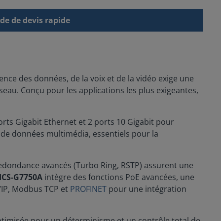
e de devis rapide
ence des données, de la voix et de la vidéo exige une
eau. Conçu pour les applications les plus exigeantes,
rts Gigabit Ethernet et 2 ports 10 Gigabit pour
 de données multimédia, essentiels pour la
e redondance avancés (Turbo Ring, RSTP) assurent une
ICS-G7750A
intègre des fonctions PoE avancées, une
/IP, Modbus TCP et
PROFINET
pour une intégration
ptimisée pour un déterminisme et un contrôle total de