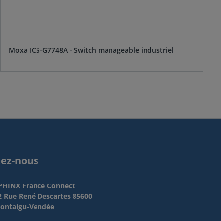
Moxa ICS-G7748A - Switch manageable industriel
tez-nous
PHINX France Connect
2 Rue René Descartes 85600
ontaigu-Vendée