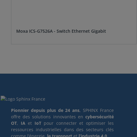
Moxa ICS-G7526A - Switch Ethernet Gigabit
Pionnier depuis plus de 24 ans
, SPHINX France
offre des solutions innovantes en
cybersécurité
OT
,
IA
et
IoT
pour connecter et optimiser les
ressources industrielles dans des secteurs clés
comme l’énergie,
le transport
et
l’industrie 4.0
.