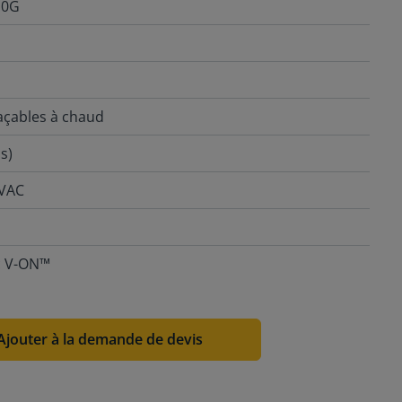
10G
açables à chaud
s)
 VAC
ec V-ON™
Ajouter à la demande de devis