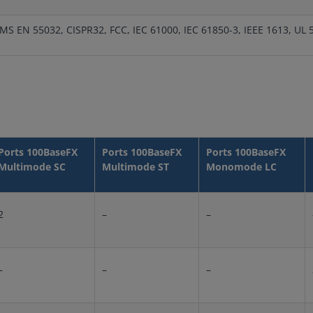
MS EN 55032, CISPR32, FCC, IEC 61000, IEC 61850-3, IEEE 1613, UL 
Ports 100BaseFX
Ports 100BaseFX
Ports 100BaseFX
Multimode SC
Multimode ST
Monomode LC
2
–
–
–
–
–