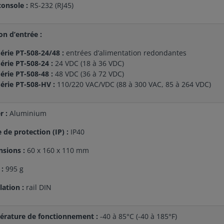
console :
RS-232 (RJ45)
on d’entrée :
érie PT-508-24/48 :
entrées d’alimentation redondantes
érie PT-508-24 :
24 VDC (18 à 36 VDC)
érie PT-508-48 :
48 VDC (36 à 72 VDC)
érie PT-508-HV :
110/220 VAC/VDC (88 à 300 VAC, 85 à 264 VDC)
r :
Aluminium
e de protection (IP) :
IP40
sions :
60 x 160 x 110 mm
 :
995 g
lation :
rail DIN
rature de fonctionnement :
-40 à 85°C (-40 à 185°F)