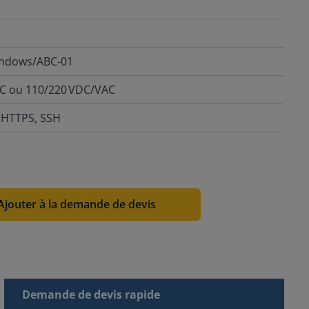
indows/ABC-01
DC ou 110/220 VDC/VAC
 HTTPS, SSH
Ajouter à la demande de devis
Demande de devis rapide