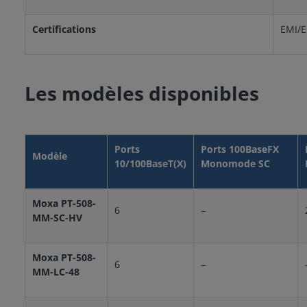
Certifications
EMI/E
Les modèles disponibles
Ports
Ports 100BaseFX
Modèle
10/100BaseT(X)
Monomode SC
Moxa PT-508-
6
–
MM-SC-HV
Moxa PT-508-
6
–
MM-LC-48