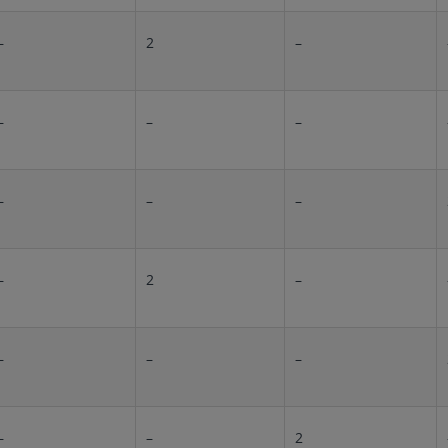
–
2
–
–
–
–
–
–
–
–
2
–
–
–
–
–
–
2