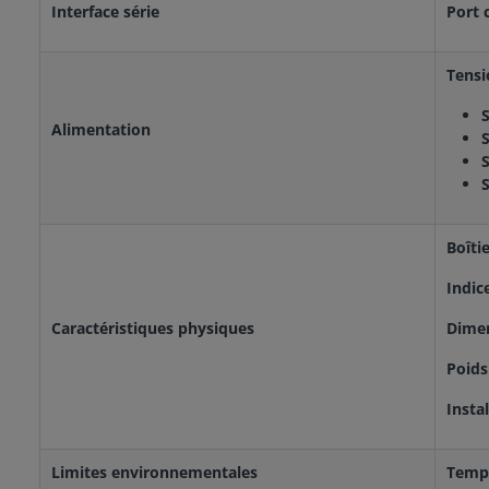
Interface série
Port 
Tensi
S
Alimentation
S
S
S
Boîtie
Indic
Caractéristiques physiques
Dimen
Poids
Instal
Limites environnementales
Tempé