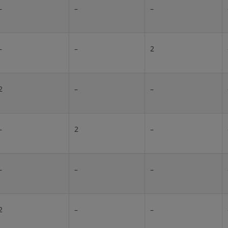
–
–
–
–
–
2
2
–
–
–
2
–
–
–
–
2
–
–