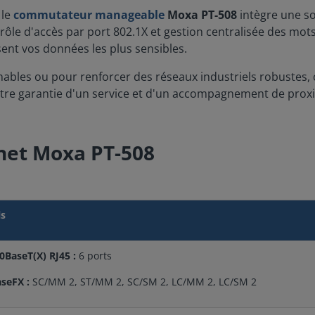
le
commutateur manageable
Moxa PT-508
intègre une sol
ôle d'accès par port 802.1X et gestion centralisée des mo
isent vos données les plus sensibles.
ables ou pour renforcer des réseaux industriels robustes, 
otre garantie d'un service et d'un accompagnement de proxi
rnet Moxa PT-508
ls
0BaseT(X) RJ45 :
6 ports
seFX :
SC/MM 2, ST/MM 2, SC/SM 2, LC/MM 2, LC/SM 2