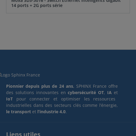
Moxa SDS-3016 - Switch Ethernet intelligents Gigabit
14 ports + 2G ports série
Pionnier depuis plus de 24 ans
, SPHINX France offre
des solutions innovantes en
cybersécurité OT
,
IA
et
IoT
pour connecter et optimiser les ressources
industrielles dans des secteurs clés comme l’énergie,
le transport
et
l’industrie 4.0
.
Liens utiles