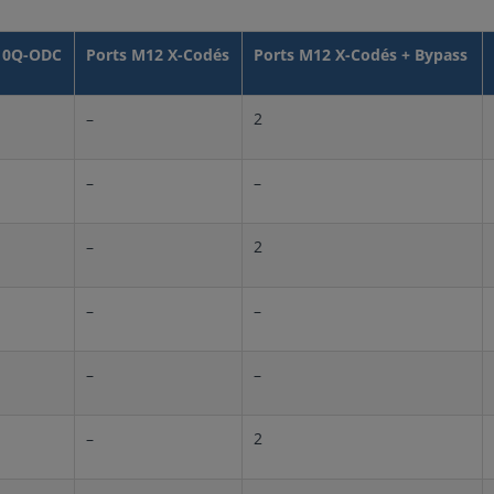
 10Q-ODC
Ports M12 X-Codés
Ports M12 X-Codés + Bypass
–
2
–
–
–
2
–
–
–
–
–
2