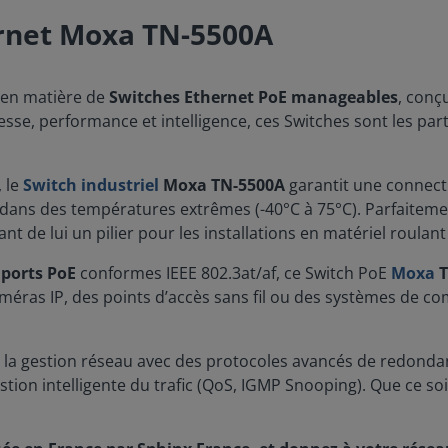
ernet Moxa TN-5500A
e en matière de
Switches Ethernet PoE manageables
, conç
ustesse, performance et intelligence, ces Switches sont les p
 le
Switch industriel
Moxa TN-5500A
garantit une connect
r dans des températures extrêmes (-40°C à 75°C). Parfaiteme
ant de lui un pilier pour les installations en matériel roulant
 ports PoE
conformes IEEE 802.3at/af, ce Switch PoE
Moxa
T
méras IP, des points d’accès sans fil ou des systèmes de 
s la gestion réseau avec des protocoles avancés de redonda
ion intelligente du trafic (QoS, IGMP Snooping). Que ce soi