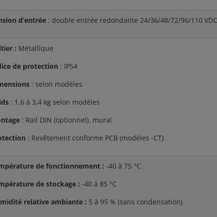
nsion d’entrée
: double entrée redondante 24/36/48/72/96/110 VD
tier :
Métallique
dice de protection
: IP54
mensions
: selon modèles
ids
: 1,6 à 3,4 kg selon modèles
ntage
: Rail DIN (optionnel), mural
otection
: Revêtement conforme PCB (modèles -CT)
mpérature de fonctionnement :
-40 à 75 °C
mpérature de stockage :
-40 à 85 °C
midité relative ambiante :
5 à 95 % (sans condensation)