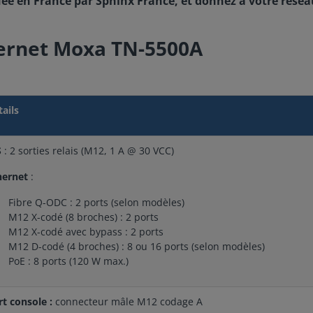
ée en France par Sphinx France, et donnez à votre réseau 
hernet Moxa TN-5500A
tails
S
: 2 sorties relais (M12, 1 A @ 30 VCC)
hernet
:
Fibre Q-ODC : 2 ports (selon modèles)
M12 X-codé (8 broches) : 2 ports
M12 X-codé avec bypass : 2 ports
M12 D-codé (4 broches) : 8 ou 16 ports (selon modèles)
PoE : 8 ports (120 W max.)
rt console :
connecteur mâle M12 codage A