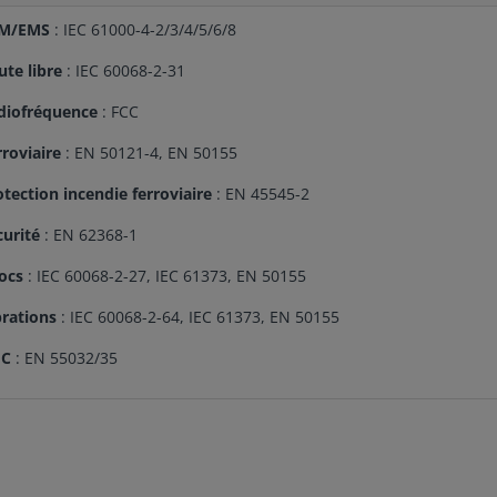
M/EMS
: IEC 61000-4-2/3/4/5/6/8
ute libre
: IEC 60068-2-31
diofréquence
: FCC
rroviaire
: EN 50121-4, EN 50155
otection incendie ferroviaire
: EN 45545-2
curité
: EN 62368-1
ocs
: IEC 60068-2-27, IEC 61373, EN 50155
brations
: IEC 60068-2-64, IEC 61373, EN 50155
C
: EN 55032/35