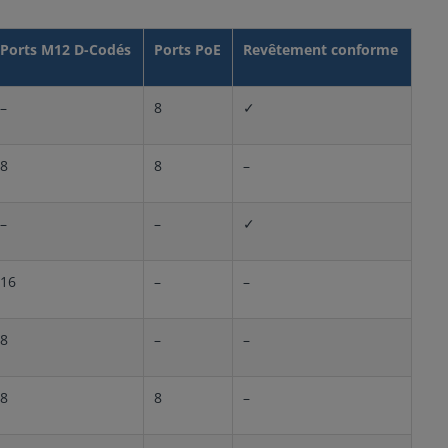
Ports M12 D-Codés
Ports PoE
Revêtement conforme
–
8
✓
8
8
–
–
–
✓
16
–
–
8
–
–
8
8
–