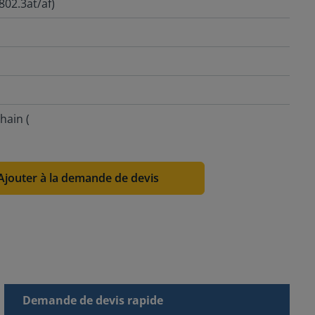
802.3at/af)
hain (
Ajouter à la demande de devis
Demande de devis rapide