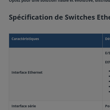
Optez pour une solution fiable et évolutive, distribu
Spécification de Switches Et
Caractéristiques
Dé
E/
Et
Interface Ethernet
Interface série
Po