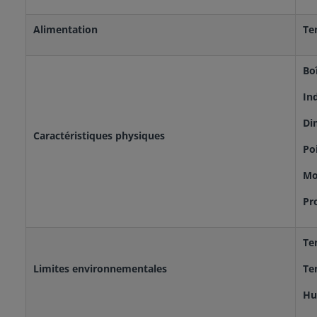
Alimentation
Te
Boî
In
Di
Caractéristiques physiques
Po
Mo
Pr
Te
Limites environnementales
Te
Hu