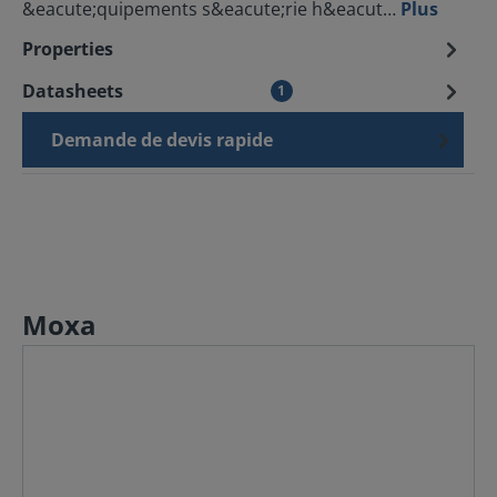
&eacute;quipements s&eacute;rie h&eacut…
Plus
Properties
Datasheets
1
Demande de devis rapide
Moxa