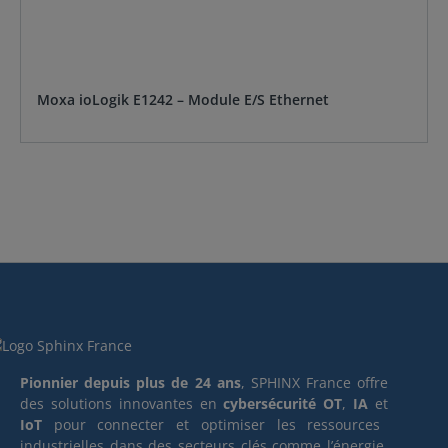
Moxa ioLogik E1242 – Module E/S Ethernet
Pionnier depuis plus de 24 ans
, SPHINX France offre
des solutions innovantes en
cybersécurité OT
,
IA
et
IoT
pour connecter et optimiser les ressources
industrielles dans des secteurs clés comme l’énergie,