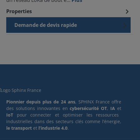
un réseau LoRa de bout e…
Plus
Properties
Demande de devis rapide
Pionnier depuis plus de 24 ans
, SPHINX France offre
des solutions innovantes en
cybersécurité OT
,
IA
et
IoT
pour connecter et optimiser les ressources
industrielles dans des secteurs clés comme l’énergie,
le transport
et
l’industrie 4.0
.