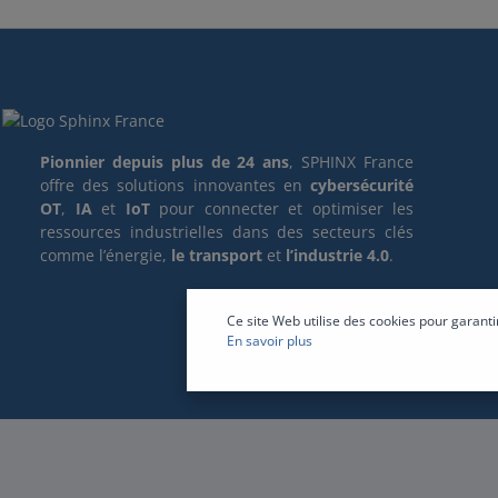
Pionnier depuis plus de 24 ans
, SPHINX France
offre des solutions innovantes en
cybersécurité
OT
,
IA
et
IoT
pour connecter et optimiser les
ressources industrielles dans des secteurs clés
comme l’énergie,
le transport
et
l’industrie 4.0
.
Ce site Web utilise des cookies pour garanti
En savoir plus