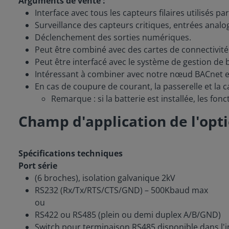
Arguments de vente :
Interface avec tous les capteurs filaires utilisés p
Surveillance des capteurs critiques, entrées anal
Déclenchement des sorties numériques.
Peut être combiné avec des cartes de connectivité
Peut être interfacé avec le système de gestion de b
Intéressant à combiner avec notre nœud BACnet e
En cas de coupure de courant, la passerelle et la
Remarque : si la batterie est installée, les fo
Champ d'application de l'opt
Spécifications techniques
Port série
(6 broches), isolation galvanique 2kV
RS232 (Rx/Tx/RTS/CTS/GND) – 500Kbaud max
ou
RS422 ou RS485 (plein ou demi duplex A/B/GND)
Switch pour terminaison RS485 disponible dans l'in