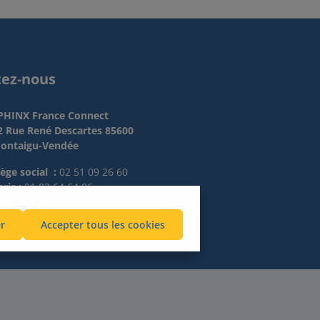
tez-nous
PHINX France Connect
2 Rue René Descartes 85600
ontaigu-Vendée
iège social :
02 51 09 26 60
ris :
01 83 64 64 06
yon :
04 82 53 52 53
r
Accepter tous les cookies