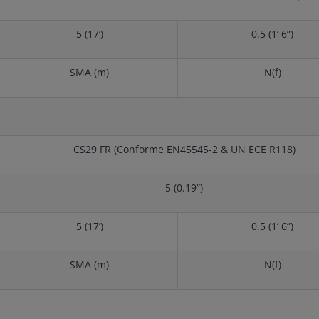
5 (17’)
0.5 (1’ 6”)
SMA (m)
N(f)
CS29 FR (Conforme EN45545-2 & UN ECE R118)
5 (0.19”)
5 (17’)
0.5 (1’ 6”)
SMA (m)
N(f)