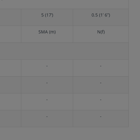
5 (17’)
0.5 (1’ 6”)
SMA (m)
N(f)
-
-
-
-
-
-
-
-