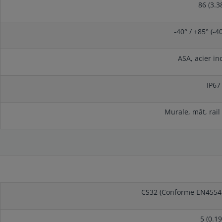
86 (3.3
-40° / +85° (-4
ASA, acier in
IP67
Murale, mât, rai
CS32 (Conforme EN4554
5 (0.19