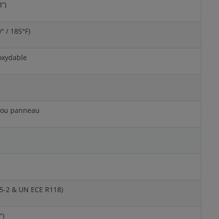
8”)
0° / 185°F)
oxydable
l ou panneau
5-2 & UN ECE R118)
”)