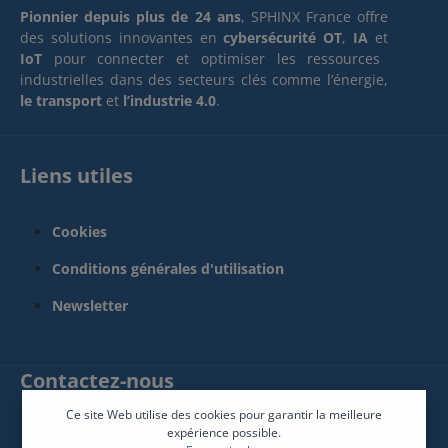
Pionnier depuis plus de 24 ans
, SPHINX France offre
des solutions innovantes en
cybersécurité OT
,
IA
et
IoT
pour connecter et optimiser les ressources
industrielles dans des secteurs clés comme l’énergie,
le transport
et
l’industrie 4.0
.
Liens utiles
Cookies
Conditions générales d'utilisation
Newsletter
Contactez-nous
Ce site Web utilise des cookies pour garantir la meilleure
SPHINX France Connect
expérience possible.