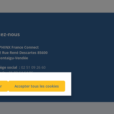
tez-nous
PHINX France Connect
2 Rue René Descartes 85600
ontaigu-Vendée
iège social :
02 51 09 26 60
ris :
01 83 64 64 06
yon :
04 82 53 52 53
r
Accepter tous les cookies