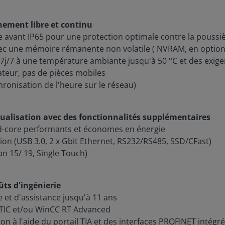
ement libre et continu
ace avant IP65 pour une protection optimale contre la pouss
c une mémoire rémanente non volatile ( NVRAM, en option
j/7 à une température ambiante jusqu'à 50 °C et des exige
teur, pas de pièces mobiles
ronisation de l'heure sur le réseau)
sualisation avec des fonctionnalités supplémentaires
uad-core performants et économes en énergie
tion (USB 3.0, 2 x Gbit Ethernet, RS232/RS485, SSD/CFast)
 15/ 19, Single Touch)
ûts d'ingénierie
e et d'assistance jusqu'à 11 ans
MATIC et/ou WinCC RT Advanced
ion à l'aide du portail TIA et des interfaces PROFINET intégr