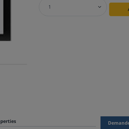
perties
Demande 