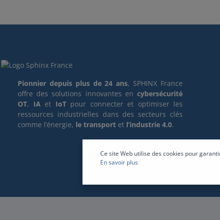
Pionnier depuis plus de 24 ans
, SPHINX France
offre des solutions innovantes en
cybersécurité
OT
,
IA
et
IoT
pour connecter et optimiser les
ressources industrielles dans des secteurs clés
comme l’énergie,
le transport
et
l’industrie 4.0
.
Ce site Web utilise des cookies pour garanti
En savoir plus