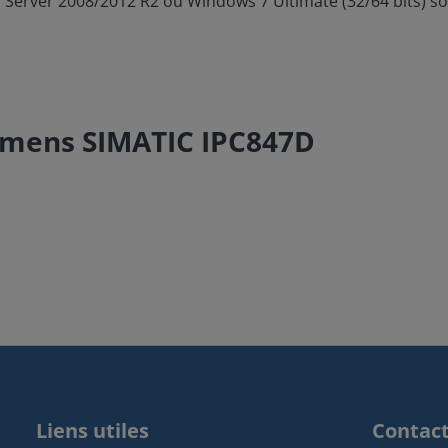
 Server 2008/2012 R2 ou Windows 7 Ultimate (32/64 bits) son
emens SIMATIC IPC847D
Liens utiles
Contac