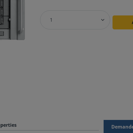
perties
Demande 