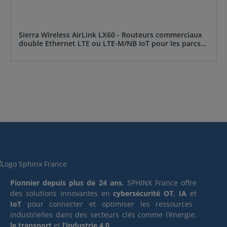
Sierra Wireless AirLink LX60 - Routeurs commerciaux
double Ethernet LTE ou LTE-M/NB IoT pour les parcs
de vente au détail, de points de vente, d'IoT et
commerciaux
Pionnier depuis plus de 24 ans
, SPHINX France offre
des solutions innovantes en
cybersécurité OT
,
IA
et
IoT
pour connecter et optimiser les ressources
industrielles dans des secteurs clés comme l’énergie,
le transport
et
l’industrie 4.0
.