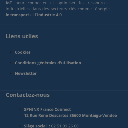
WAN et LAN courants, et
IoT
pour connecter et optimiser les ressources
les autorisations peuvent
industrielles dans des secteurs clés comme l’énergie,
être facilement
le transport
et
l’industrie 4.0
.
accordées, révoquées et
configurées d'un nombre
illimité de façons.La clé
est livrée avec un boîtier
Liens utiles
en alliage de métal léger
durable et est
entièrement compatible
Cookies
avec tous les produits
TOSIBOX® existants.
Conditions générales d'utilisation
Spécifications
techniques Clé RSA 2048
Newsletter
bits dans le module
cryptographique
Mémoire flash de 4 Go
ou plus pour le logiciel et
Contactez-nous
les paramètres
TOSIBOX® Key Interface
USB 2.0, type A Norme
SPHINX France Connect
CSP/PKCS#11 Un client
12 Rue René Descartes 85600 Montaigu-Vendée
mobile inclus (Android,
iOS) A partir de
l'identifiant « EF »,
Siège social :
02 51 09 26 60