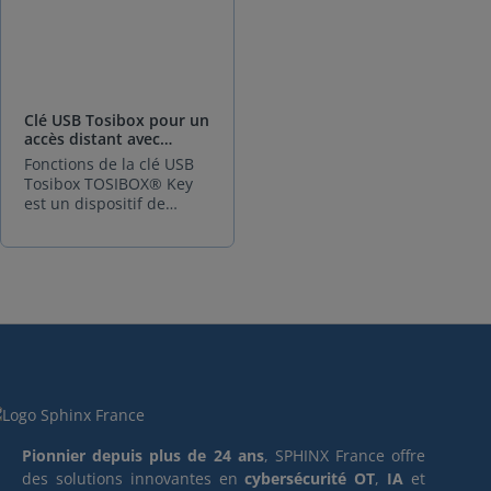
Clé USB Tosibox pour un
accès distant avec
double authentification
Fonctions de la clé USB
- simple
Tosibox TOSIBOX® Key
est un dispositif de
cryptotraitement
intelligent qui permet
une connexion sécurisée
entre votre ordinateur et
un ou plusieurs lock
TOSIBOX®, vous offrant
une visibilité et un
contrôle complets sur les
périphériques réseau
connectés au nœud. Les
connexions sont établies
via un tunnel VPN
Pionnier depuis plus de 24 ans
, SPHINX France offre
sécurisé et crypté sur
des solutions innovantes en
cybersécurité OT
,
IA
et
Internet ou d'autres