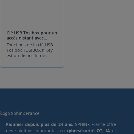
Clé USB Tosibox pour un
accès distant avec
double authentification
Fonctions de la clé USB
- simple
Tosibox TOSIBOX® Key
est un dispositif de
cryptotraitement
intelligent qui permet
une connexion sécurisée
entre votre ordinateur et
un ou plusieurs lock
TOSIBOX®, vous offrant
une visibilité et un
contrôle complets sur les
périphériques réseau
connectés au nœud. Les
connexions sont établies
via un tunnel VPN
Pionnier depuis plus de 24 ans
, SPHINX France offre
sécurisé et crypté sur
des solutions innovantes en
cybersécurité OT
,
IA
et
Internet ou d'autres