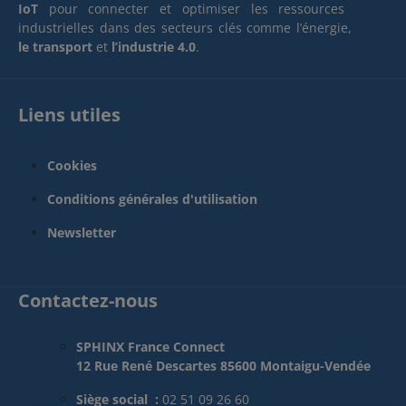
WAN et LAN courants, et
IoT
pour connecter et optimiser les ressources
les autorisations peuvent
industrielles dans des secteurs clés comme l’énergie,
être facilement
le transport
et
l’industrie 4.0
.
accordées, révoquées et
configurées d'un nombre
illimité de façons.La clé
est livrée avec un boîtier
Liens utiles
en alliage de métal léger
durable et est
entièrement compatible
Cookies
avec tous les produits
TOSIBOX® existants.
Conditions générales d'utilisation
Spécifications
techniques Clé RSA 2048
Newsletter
bits dans le module
cryptographique
Mémoire flash de 4 Go
ou plus pour le logiciel et
Contactez-nous
les paramètres
TOSIBOX® Key Interface
USB 2.0, type A Norme
SPHINX France Connect
CSP/PKCS#11 Un client
12 Rue René Descartes 85600 Montaigu-Vendée
mobile inclus (Android,
iOS) A partir de
l'identifiant « EF »,
Siège social :
02 51 09 26 60