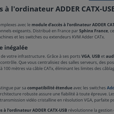
s à l'ordinateur ADDER CATX-US
omplexes avec le
module d’accès à l’ordinateur ADDER CA
nnels exigeants. Distribué en France par
Sphinx France
, c
chines et les switches ou extendeurs KVM Adder CATx.
e inégalée
de votre infrastructure. Grâce à ses ports
VGA
,
USB
et
aud
de contrôle. Que vous centralisiez des salles serveurs, des
à 100 mètres via câble CATx, éliminant les limites des câblag
stingue par sa
compatibilité étendue
avec les switches
Ad
chitecture robuste assure une fiabilité à toute épreuve. Les
transmission vidéo cristalline en résolution VGA, parfaite po
s à l’ordinateur ADDER CATX-USB
révolutionne la gestion 