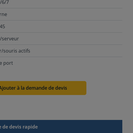
/6/7
erne
J45
C/serveur
/souris actifs
e port
Ajouter à la demande de devis
de devis rapide