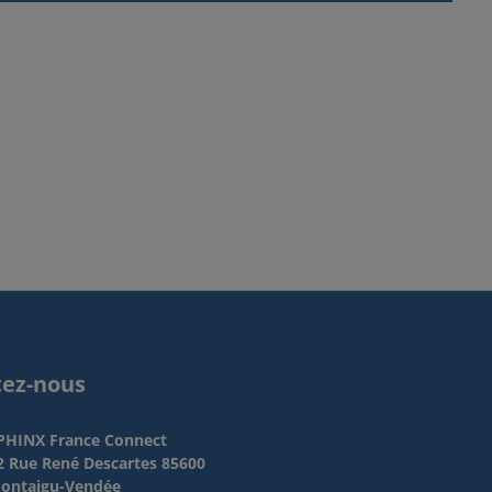
tez-nous
PHINX France Connect
2 Rue René Descartes 85600
ontaigu-Vendée