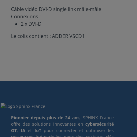
Câble vidéo DVI-D single link mâle-mâle
Connexions :
2 x DVI-D
Le colis contient : ADDER VSCD1
Pionnier depuis plus de 24 ans
, SPHINX France
offre des solutions innovantes en
cybersécurité
OT
,
IA
et
IoT
pour connecter et optimiser les
ressources industrielles dans des secteurs clés