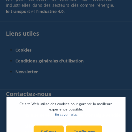
industrielles dans des secteurs clés comme l’énergie,
le transport
et
l’industrie 4.0
.
Liens utiles
Cookies
Conditions générales d'utilisation
Newsletter
Contactez-nous
Ce site Web utilise des cookies pour garantir la meilleure
SPHINX France Connect
expérience possible.
En savoir plus
12 Rue René Descartes 85600 Montaigu-Vendée
Siège social :
02 51 09 26 60
Refuser
Configurer