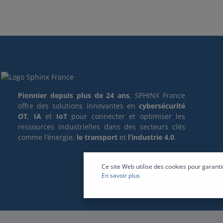
Pionnier depuis plus de 24 ans
, SPHINX France
offre des solutions innovantes en
cybersécurité
OT
,
IA
et
IoT
pour connecter et optimiser les
ressources industrielles dans des secteurs clés
comme l’énergie,
le transport
et
l’industrie 4.0
.
Ce site Web utilise des cookies pour garanti
En savoir plus