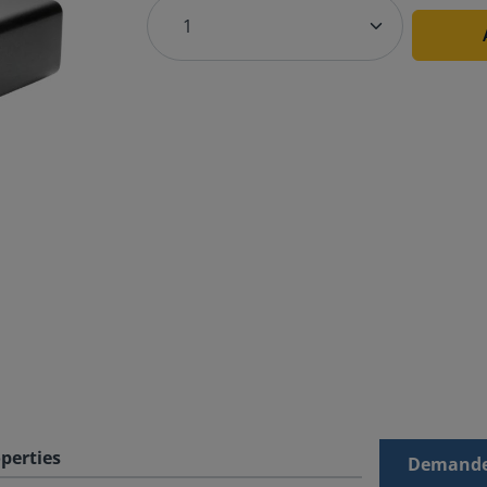
perties
Demande 