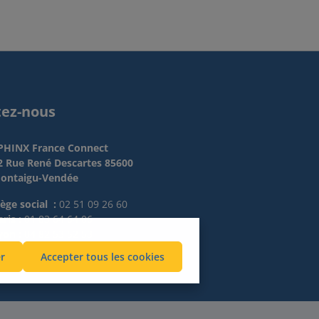
tez-nous
PHINX France Connect
2 Rue René Descartes 85600
ontaigu-Vendée
iège social :
02 51 09 26 60
ris :
01 83 64 64 06
yon :
04 82 53 52 53
r
Accepter tous les cookies