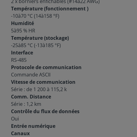
2 x borniers enfichables (#14à22 AWG)
Température (fonctionnement )
-10à70 °C (14à158 °F)
Humidité
5à95 % HR
Température (stockage)
-25à85 °C (-13à185 °F)
Interface
RS-485
Protocole de communication
Commande ASCII
Vitesse de communication
Série : de 1 200 à 115,2 k
Comm. Distance
Série : 1,2 km
Contrôle du flux de données
Oui
Entrée numérique
Canaux