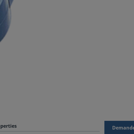
perties
Demande 