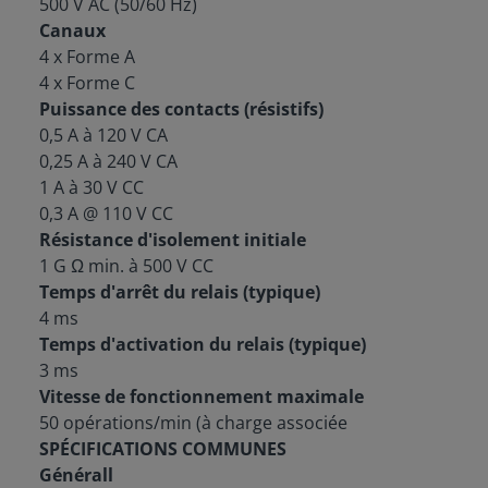
500 V AC (50/60 Hz)
Canaux
4 x Forme A
4 x Forme C
Puissance des contacts (résistifs)
0,5 A à 120 V CA
0,25 A à 240 V CA
1 A à 30 V CC
0,3 A @ 110 V CC
Résistance d'isolement initiale
1 G Ω min. à 500 V CC
Temps d'arrêt du relais (typique)
4 ms
Temps d'activation du relais (typique)
3 ms
Vitesse de fonctionnement maximale
50 opérations/min (à charge associée
SPÉCIFICATIONS COMMUNES
Générall